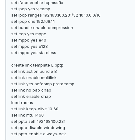
set iface enable tcpmssfix
set ipcp yes vjcomp
set ipcp ranges 192.168.100.231/32 10.10.0.0/16
set ipcp dns 192.168.1.1
set bundle enable compression
set ccp yes mppc
set mppc yes e40
set mppc yes e128
set mppc yes stateless
create link template L pptp
set link action bundle B
set link enable multilink
set link yes acfcomp protocomp
set link no pap chap
set link enable chap
load radius
set link keep-alive 10 60
set link mtu 1460
set pptp self 192.168.100.231
set pptp disable windowing
set pptp enable always-ack