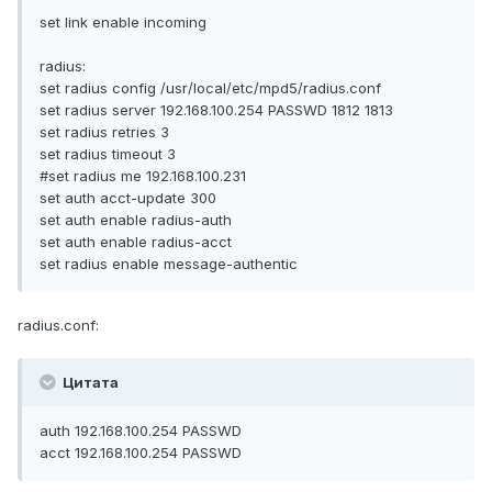
set link enable incoming
radius:
set radius config /usr/local/etc/mpd5/radius.conf
set radius server 192.168.100.254 PASSWD 1812 1813
set radius retries 3
set radius timeout 3
#set radius me 192.168.100.231
set auth acct-update 300
set auth enable radius-auth
set auth enable radius-acct
set radius enable message-authentic
radius.conf:
Цитата
auth 192.168.100.254 PASSWD
acct 192.168.100.254 PASSWD