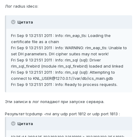
Лог radius ideco:
Цитата
Fri Sep 9 13:21:51 2011 : Info: rlm_eap_tls: Loading the
certificate file as a chain
Fri Sep 9 13:21:51 2011 : Info: WARNING: rlm_eap_tls: Unable to
set DH parameters. DH cipher suites may not work!
Fri Sep 9 13:21:51 2011 : Info: rlm_sql (sql): Driver
rlm_sql_firebird (module rlm_sql_firebird) loaded and linked
Fri Sep 9 13:21:51 2011 : Info: rlm_sql (sql): Attempting to
connect to KNL_USER@127.0.0.1://var/db/ics_main.gdb
Fri Sep 9 13:21:51 2011 : Info: Ready to process requests.
Эти записи в лог попадают при запуске сервера.
Результат tcpdump -nvi any udp port 1812 or udp port 1813 :
Цитата
13:25:44.368435 192.168.100.231.18181 > 192.168.100.254.1812: