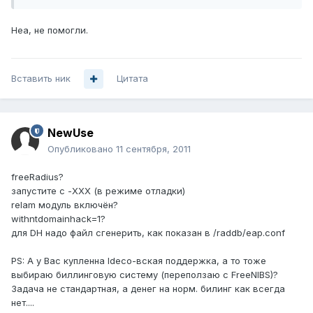
Неа, не помогли.
Вставить ник
Цитата
NewUse
Опубликовано
11 сентября, 2011
freeRadius?
запустите с -XXX (в режиме отладки)
relam модуль включён?
withntdomainhack=1?
для DH надо файл сгенерить, как показан в /raddb/eap.conf
PS: А у Вас купленна Ideco-вская поддержка, а то тоже
выбираю биллинговую систему (переползаю с FreeNIBS)?
Задача не стандартная, а денег на норм. билинг как всегда
нет....