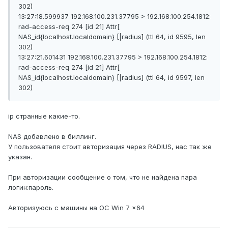
302)
13:27:18.599937 192.168.100.231.37795 > 192.168.100.254.1812:
rad-access-req 274 [id 21] Attr[
NAS_id{localhost.localdomain} [|radius] (ttl 64, id 9595, len
302)
13:27:21.601431 192.168.100.231.37795 > 192.168.100.254.1812:
rad-access-req 274 [id 21] Attr[
NAS_id{localhost.localdomain} [|radius] (ttl 64, id 9597, len
302)
ip странные какие-то.
NAS добавлено в биллинг.
У пользователя стоит авторизация через RADIUS, нас так же
указан.
При авторизации сообщение о том, что не найдена пара
логин:пароль.
Авторизуюсь с машины на ОС Win 7 x64