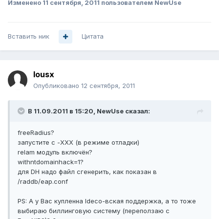
Изменено
11 сентября, 2011
пользователем NewUse
Вставить ник
Цитата
lousx
Опубликовано
12 сентября, 2011
В 11.09.2011 в 15:20, NewUse сказал:
freeRadius?
запустите с -XXX (в режиме отладки)
relam модуль включён?
withntdomainhack=1?
для DH надо файл сгенерить, как показан в
/raddb/eap.conf
PS: А у Вас купленна Ideco-вская поддержка, а то тоже
выбираю биллинговую систему (переползаю с