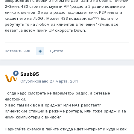
выбрасывает с вебки и потом не даёт зайти на себя в течении
2-3мин. 433 стоит как мульти АР 1радио и 2 радио поднимают
линки клиентов ,3 карта радио поднимает линк Р2Р инета и
кидает его на 750G . Может 433 поджарился??? Если его
ребутнуть то на любом из клиентов в течении 1-3мин. всё
летает ,а потом пинги UP скорость Down.
Вставить ник
Цитата
Saab95
Опубликовано
27 марта, 2011
Тогда надо смотреть не параметры радио, а сетевые
настройки.
У вас там как все в бридже? Или NAT работает?
Клиентские станции в режиме роутера, или тоже бридж и за
ними компьютеры с виндой?
Нарисуйте схемку в пейнте откуда идет интернет и куда и как