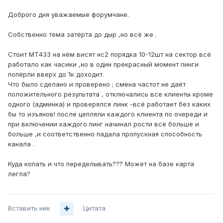
Доброго дня уважаемые форумчане.
Собственно тема затёрта до дыр ,но всё же .
Стоит МТ433 на нём висят нс2 порядка 10-12шт на сектор всё
работало как часики ,но в один прекрасный момент пинги
попёрли вверх до 1к доходит.
Что было сделано и проверено ; смена частот не даёт
положительного результата , отключались все клиенты кроме
одного (админка) и проверялся линк -всё работает без каких
бы то изъянов! после цепляли каждого клиента по очереди и
при включении каждого пинг начинал рости всё больше и
больше ,и соответственно падала пропускная способность
канала .
Куда копать и что переделывать??? Может на базе карта
легла?
Вставить ник
Цитата