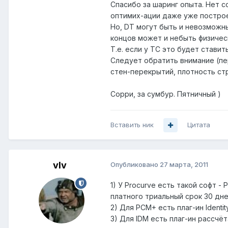
Спасибо за шаринг опыта. Нет 
оптимих-ации даже уже постро
Но, DT могут быть и невозможны
концов может и небыть физическ
Т.е. если у ТС это будет стави
Следует обратить внимание (пе
стен-перекрытий, плотность стр
Сорри, за сумбур. Пятничный )
Вставить ник
Цитата
vIv
Опубликовано
27 марта, 2011
1) У Procurve есть такой софт -
платного триальный срок 30 дне
2) Для PCM+ есть плаг-ин Identit
3) Для IDM есть плаг-ин рассчё