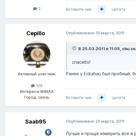
2
Вставить ник
Цитата
Cepillo
Опубликовано
25 марта, 2011
В 25.03.2011 в 11:05, vbu ск
спасибо!
Ранее у Eckahau был пробный, б
Активный участник
108
Интересы:
WiMAX
Город:
связь
Вставить ник
Цитата
Saab95
Опубликовано
25 марта, 2011
Лучше и проще измерить все в р