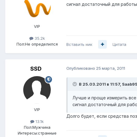
сигнал достаточный для работы
VIP
35.2k
Пол:
Не определился
Вставить ник
Цитата
SSD
Опубликовано
25 марта, 2011
В 25.03.2011 в 11:57, Saab9
Лучше и проще измерить все 
сигнал достаточный для рабо
VIP
Долго будет, если средства позв
13.1k
Пол:
Мужчина
Интересы:
странные