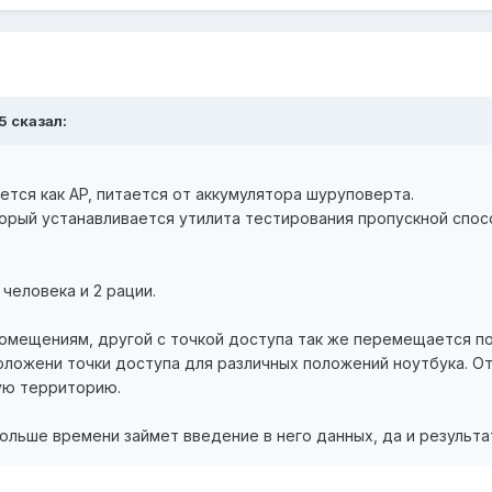
5 сказал:
ется как AP, питается от аккумулятора шуруповерта.
торый устанавливается утилита тестирования пропускной спосо
человека и 2 рации.
омещениям, другой с точкой доступа так же перемещается по 
оложени точки доступа для различных положений ноутбука. От
ую территорию.
дольше времени займет введение в него данных, да и результ