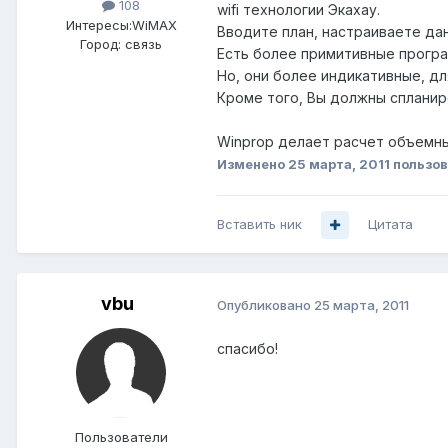
108
wifi технологии Экахау.
Интересы:
WiMAX
Вводите план, настраиваете да
Город:
связь
Есть более примитивные програ
Но, они более индикативные, д
Кроме того, Вы должны спланиро
Winprop делает расчет объемны
Изменено
25 марта, 2011
пользов
Вставить ник
Цитата
vbu
Опубликовано
25 марта, 2011
спасибо!
Пользователи