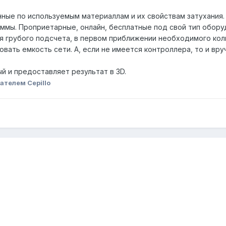
нные по используемым материаллам и их свойствам затухания.
ммы. Проприетарные, онлайн, бесплатные под свой тип оборуд
ля грубого подсчета, в первом приближении необходимого коли
вать емкость сети. А, если не имеется контроллера, то и вр
й и предоставляет результат в 3D.
ателем Cepillo