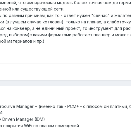
сомнений, что эмпирическая модель более точная чем детерм
енной или существующей сети.
 по разным причинам, как то - ответ нужен "сейчас" и желател
и (в лучшем случае котлован), только на планах, а слаботочк
ться на конвеер, а не единичный проект, то инструмент для ра
ред выбором)с какими форматами работает планнер и может л
ой материалов и пр.)
 Procurve Manager + (именно так - PCM+ - с плюсом он платный,
й.
y Driven Manager (IDM)
та покрытия WiFi по планам помещений