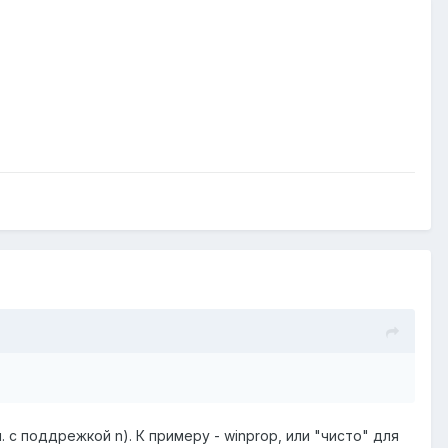
ч. с поддрежкой n). К примеру - winprop, или "чисто" для