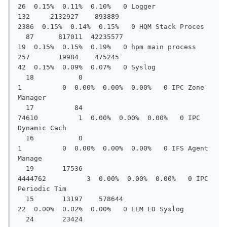
26  0.15%  0.11%  0.10%   0 Logger

132     2132927    893889       
2386  0.15%  0.14%  0.15%   0 HQM Stack Proces

  87      817011  42235577         
19  0.15%  0.15%  0.19%   0 hpm main process

257       19984    475245         
42  0.15%  0.09%  0.07%   0 Syslog

  18           0         
1          0  0.00%  0.00%  0.00%   0 IPC Zone 
Manager

  17          84     
74610          1  0.00%  0.00%  0.00%   0 IPC 
Dynamic Cach

  16           0         
1          0  0.00%  0.00%  0.00%   0 IFS Agent 
Manage

  19       17536   
4444762          3  0.00%  0.00%  0.00%   0 IPC 
Periodic Tim

  15       13197    578644         
22  0.00%  0.02%  0.00%   0 EEM ED Syslog

  24       23424   