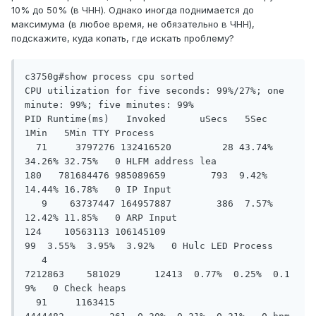
10% до 50% (в ЧНН). Однако иногда поднимается до
максимума (в любое время, не обязательно в ЧНН),
подскажите, куда копать, где искать проблему?
c3750g#show process cpu sorted

CPU utilization for five seconds: 99%/27%; one 
minute: 99%; five minutes: 99%

PID Runtime(ms)   Invoked      uSecs   5Sec   
1Min   5Min TTY Process

  71     3797276 132416520         28 43.74% 
34.26% 32.75%   0 HLFM address lea

180   781684476 985089659        793  9.42% 
14.44% 16.78%   0 IP Input

   9    63737447 164957887        386  7.57% 
12.42% 11.85%   0 ARP Input

124    10563113 106145109         
99  3.55%  3.95%  3.92%   0 Hulc LED Process

   4     
7212863    581029      12413  0.77%  0.25%  0.1
9%   0 Check heaps

  91     1163415   