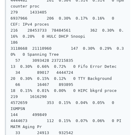
4444482        261  0.30%  0.31%  0.31%   0 hpm 
counter proc

279     1433405   
6937966        206  0.30%  0.17%  0.16%   0 
CEF: IPv4 proces

216    28453733  78484561        362  0.30%  0.
16%  0.20%   0 HULC DHCP Snoopi

186     
3118668  21110960        147  0.30%  0.29%  0.3
0%   0 Spanning Tree

  57     3093428 237215835         
13  0.30%  0.66%  0.72%   0 Fifo Error Detec

  34       89017   4444724         
20  0.30%  0.15%  0.12%   0 TTY Background

  66       16467    893895         
18  0.15%  0.01%  0.00%   0 HIPC bkgrd proce

219     1616290   
4572659        353  0.15%  0.04%  0.05%   0 
IGMPSN

144      499849   
4444673        112  0.15%  0.07%  0.06%   0 PI 
MATM Aging Pr

  33       24913    932542         