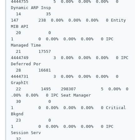
4444755          5  0.00%  0.00%  0.00%   0 
Dynamic ARP Insp

  14          35       
147        238  0.00%  0.00%  0.00%   0 Entity 
MIB API

  20           0         
1          0  0.00%  0.00%  0.00%   0 IPC 
Managed Time

  21       17557   
4444749          3  0.00%  0.00%  0.00%   0 IPC 
Deferred Por

  28       16681   
4444731          3  0.00%  0.00%  0.00%   0 
GraphIt

  22        1495    298307          5  0.00%  0
.00%  0.00%   0 IPC Seat Manager

  30           0         
1          0  0.00%  0.00%  0.00%   0 Critical 
Bkgnd

  23           0         
1          0  0.00%  0.00%  0.00%   0 IPC 
Session Serv

  32           