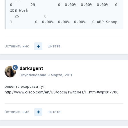
0        29          0  0.00%  0.00%  0.00%   0 
IDB Work

  25           0         
1          0  0.00%  0.00%  0.00%   0 ARP Snoop
Вставить ник
Цитата
darkagent
Опубликовано
9 марта, 2011
рецепт лекарства тут:
http://www.cisco.com/en/US/docs/switches/l....html#wp1017700
Вставить ник
Цитата