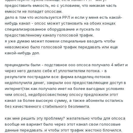
предоставить емкость, но с условием, что никакая часть
емкости не попадет опсосам.
дело в том что используется РРЛ и если у меня есть какой-
нибудь канал - опсос может установить на обоих концах
специализированное оборудование и пускать по
предоставленному каналу голосовой трафик.
я уже думаю может помехи специальные вводить чтобы
невозможно было голосовой трафик передавать или еще
какой-нибудь доп.
преценденты были - подставное ооо опсоса получало 4 мбит и
через него делало себе е1 уплотнителем потока. - в
результате пострадали все: фирма владелец-потоков
недополучила денег, закрыли ооо предоставляющее доступ в
интернет(так как получало инет на более выгодных условиях
чем опсос), недобросовестному опсосу предложили этот
канал за более высокую сумму, а также абоненты остались
без качественного стабильного безлимита.
как мне решить эту проблему? желательно чтобы для опсоса
вообще не вариант было через этот канал свои голосовые
данные передавать. и чтобы этот трафик жестоко блочился.