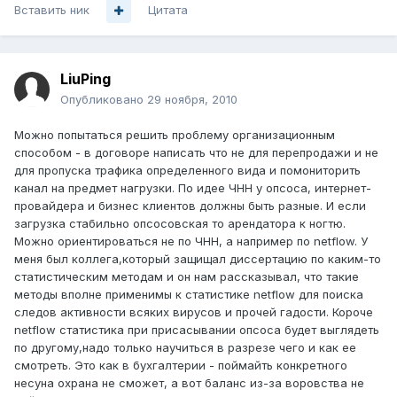
Вставить ник
Цитата
LiuPing
Опубликовано
29 ноября, 2010
Можно попытаться решить проблему организационным
способом - в договоре написать что не для перепродажи и не
для пропуска трафика определенного вида и помониторить
канал на предмет нагрузки. По идее ЧНН у опсоса, интернет-
провайдера и бизнес клиентов должны быть разные. И если
загрузка стабильно опсосовская то арендатора к ногтю.
Можно ориентироваться не по ЧНН, а например по netflow. У
меня был коллега,который защищал диссертацию по каким-то
статистическим методам и он нам рассказывал, что такие
методы вполне применимы к статистике netflow для поиска
следов активности всяких вирусов и прочей гадости. Короче
netflow статистика при присасывании опсоса будет выглядеть
по другому,надо только научиться в разрезе чего и как ее
смотреть. Это как в бухгалтерии - поймайть конкретного
несуна охрана не сможет, а вот баланс из-за воровства не