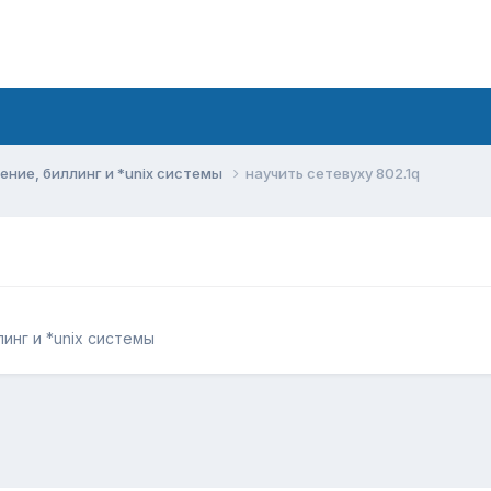
ние, биллинг и *unix системы
научить сетевуху 802.1q
инг и *unix системы