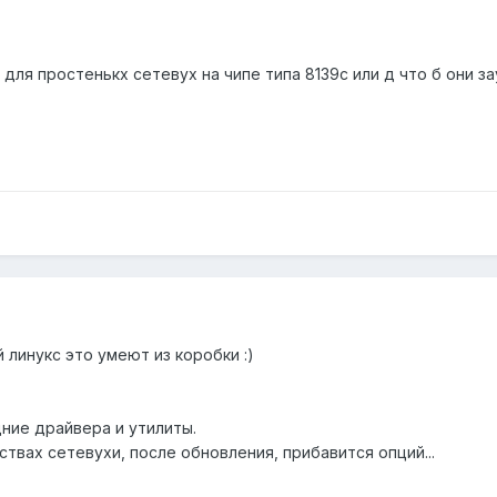
 для простенькх сетевух на чипе типа 8139с или д что б они з
 линукс это умеют из коробки :)
дние драйвера и утилиты.
ствах сетевухи, после обновления, прибавится опций...