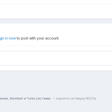
ign in now
to post with your account.
ние, биллинг и *unix системы
научить сетевуху 802.1q