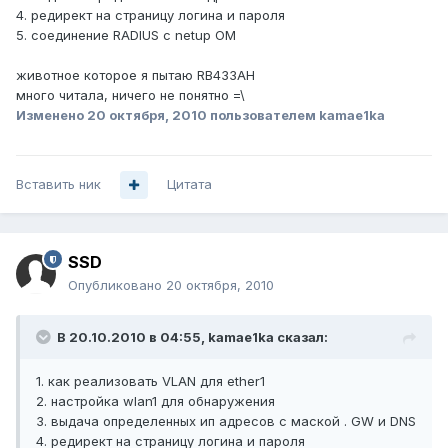
4. редирект на страницу логина и пароля
5. соединение RADIUS с netup ОМ
животное которое я пытаю RB433AH
много читала, ничего не понятно =\
Изменено
20 октября, 2010
пользователем kamae1ka
Вставить ник
Цитата
SSD
Опубликовано
20 октября, 2010
В 20.10.2010 в 04:55, kamae1ka сказал:
1. как реализовать VLAN для ether1
2. настройка wlan1 для обнаружения
3. выдача определенных ип адресов с маской . GW и DNS
4. редирект на страницу логина и пароля