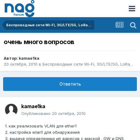
Беспроводные сети Wi-Fi, 3G/LTE/5G, LoRa...
очень много вопросов
Автор:
kamae1ka
20 октября, 2010
в
Беспроводные сети Wi-Fi, 3G/LTE/5G, LoRa...
Ответить
kamae1ka
Опубликовано
20 октября, 2010
1. как реализовать VLAN для ether1
2. настройка wlan1 для обнаружения
3. выдача определенных ип адресов с маской . GW и DNS