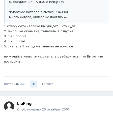
5. соединение RADIUS с netup ОМ
животное которое я пытаю RB433AH
много читала, ничего не понятно =\
1. схему сети неплохо бы увидеть, что куда
2. мысль не окончена, телепаты в отпуске...
3. man dhcpd
4. man portal
5. сначала 1, тут даже телепат не поможет
не мучайте животинку. сначала разберитесь, что Вы хотите
построить.
Вставить ник
Цитата
LiuPing
Опубликовано
20 октября, 2010