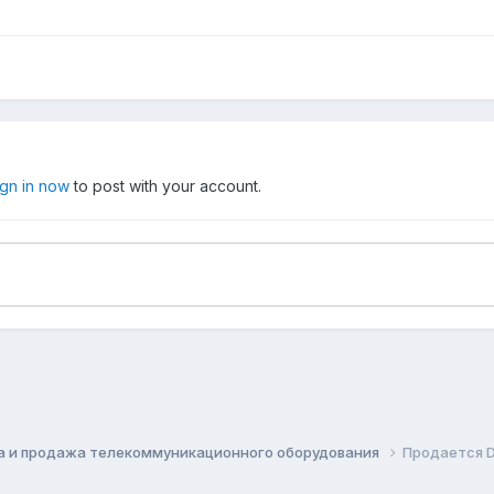
ign in now
to post with your account.
а и продажа телекоммуникационного оборудования
Продается DE