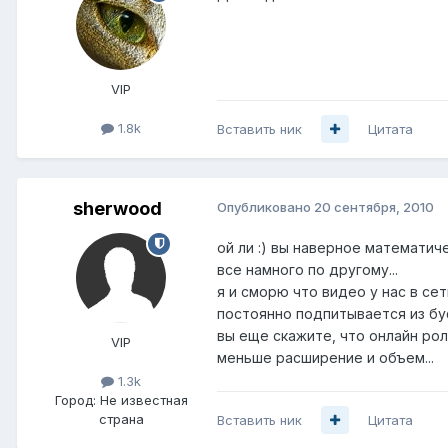
VIP
1.8k
Вставить ник
Цитата
sherwood
Опубликовано
20 сентября, 2010
ой ли :) вы наверное математич
все намного по другому...
я и сморю что видео у нас в се
постоянно подпитывается из буф
вы еще скажите, что онлайн рол
VIP
меньше расширение и объем...
1.3k
Город:
Не известная
страна
Вставить ник
Цитата