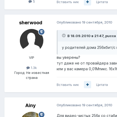
5
Вставить ник
Цитата
sherwood
Опубликовано
19 сентября, 2010
В 18.09.2010 в 21:47, pucca
у родителей дома 256кбит/с 
вы уверены?
VIP
тут даже не от провайдера завис
1.3k
или у вас камера 0,01Мпикс. 16х16
Город:
Не известная
страна
Вставить ник
Цитата
Ainy
Опубликовано
19 сентября, 2010
Для видео чистых 256к со стаб