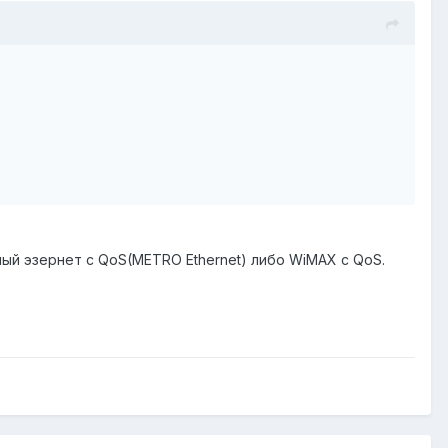
нный эзернет с QoS(METRO Ethernet) либо WiMAX с QoS.