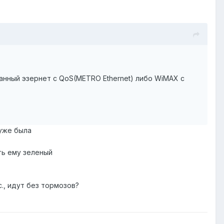
ованный эзернет с QoS(METRO Ethernet) либо WiMAX с
 уже была
ть ему зеленый
., идут без тормозов?