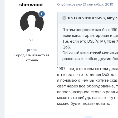
sherwood
Опубликовано
21 сентября, 2010
В 21.09.2010 в 15:26, Ainy 
Я этим вопросом как бы с 199
если канал гарантирован и д
VIP
Т.е. если это DSL(ATM), fibe
QoS.
1.3k
Обычный клиентский мобильный
Город:
Не известная
равно как и любые другие бес
страна
1997 - хм, это с кем хотели дел
в те года, кто то делал QoS для
я понимаю о чем Вы хотите ска
свет через все оборудование, то
вопрос наверное стоял о реальн
может кто нибудь напишет тут, 
можно будет позавидовать....