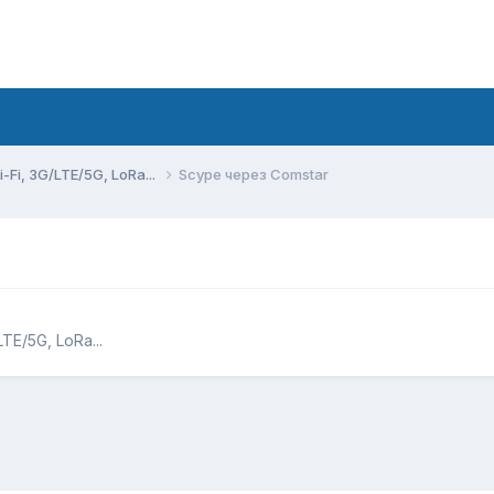
Fi, 3G/LTE/5G, LoRa...
Scype через Comstar
E/5G, LoRa...