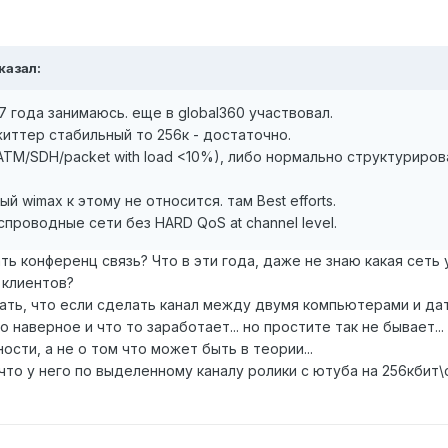
сказал:
7 года занимаюсь. еще в global360 участвовал.
життер стабильный то 256к - достаточно.
r(ATM/SDH/packet with load <10%), либо нормально структурир
 wimax к этому не относится. там Best efforts.
проводные сети без HARD QoS at channel level.
ать конференц связь? Что в эти года, даже не знаю какая сеть
 клиентов?
зать, что если сделать канал между двумя компьютерами и да
 наверное и что то заработает... но простите так не бывает...
ости, а не о том что может быть в теории...
что у него по выделенному каналу ролики с ютуба на 256кбит\с