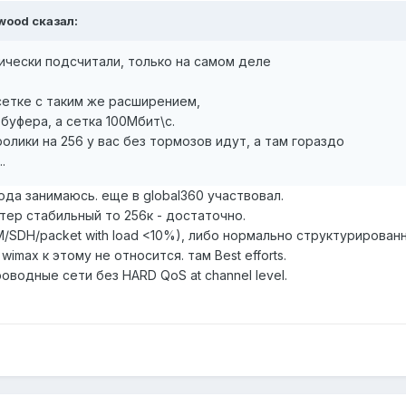
wood сказал:
тически подсчитали, только на самом деле
 сетке с таким же расширением,
буфера, а сетка 100Мбит\с.
олики на 256 у вас без тормозов идут, а там гораздо
.
года занимаюсь. еще в global360 участвовал.
тер стабильный то 256к - достаточно.
ATM/SDH/packet with load <10%), либо нормально структурирова
max к этому не относится. там Best efforts.
оводные сети без HARD QoS at channel level.