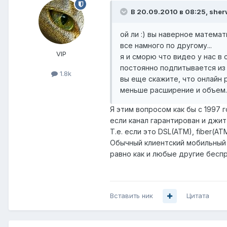
В 20.09.2010 в 08:25, sher
ой ли :) вы наверное матема
все намного по другому...
VIP
я и сморю что видео у нас в
постоянно подпитывается из 
1.8k
вы еще скажите, что онлайн р
меньше расширение и объем..
Я этим вопросом как бы с 1997 
если канал гарантирован и джит
Т.е. если это DSL(ATM), fiber(
Обычный клиентский мобильный wi
равно как и любые другие беспр
Вставить ник
Цитата