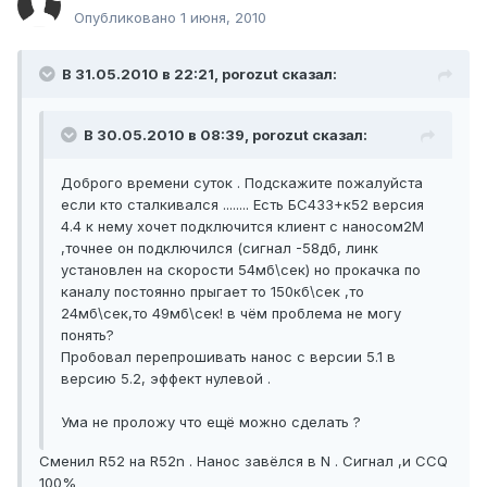
Опубликовано
1 июня, 2010
В 31.05.2010 в 22:21, porozut сказал:
В 30.05.2010 в 08:39, porozut сказал:
Доброго времени суток . Подскажите пожалуйста
если кто сталкивался ........ Есть БС433+к52 версия
4.4 к нему хочет подключится клиент с наносом2М
,точнее он подключился (сигнал -58дб, линк
установлен на скорости 54мб\сек) но прокачка по
каналу постоянно прыгает то 150кб\сек ,то
24мб\сек,то 49мб\сек! в чём проблема не могу
понять?
Пробовал перепрошивать нанос с версии 5.1 в
версию 5.2, эффект нулевой .
Ума не проложу что ещё можно сделать ?
Сменил R52 на R52n . Нанос завёлся в N . Сигнал ,и CCQ
100%