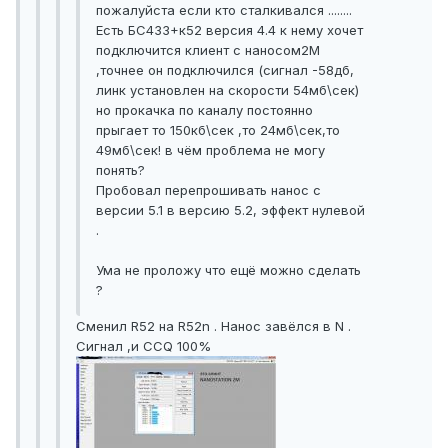
пожалуйста если кто сталкивался ........
Есть БС433+к52 версия 4.4 к нему хочет
подключится клиент с наносом2М
,точнее он подключился (сигнал -58дб,
линк установлен на скорости 54мб\сек)
но прокачка по каналу постоянно
прыгает то 150кб\сек ,то 24мб\сек,то
49мб\сек! в чём проблема не могу
понять?
Пробовал перепрошивать нанос с
версии 5.1 в версию 5.2, эффект нулевой
.
Ума не проложу что ещё можно сделать
?
Сменил R52 на R52n . Нанос завёлся в N .
Сигнал ,и CCQ 100%