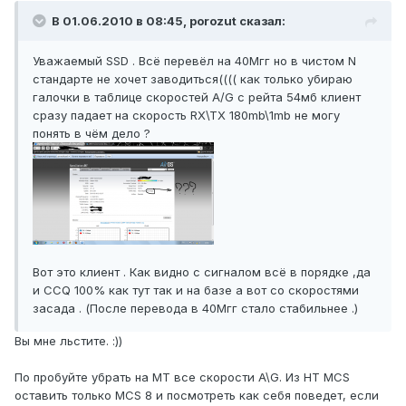
В 01.06.2010 в 08:45, porozut сказал:
Уважаемый SSD . Всё перевёл на 40Мгг но в чистом N
стандарте не хочет заводиться(((( как только убираю
галочки в таблице скоростей A/G с рейта 54мб клиент
сразу падает на скорость RX\TX 180mb\1mb не могу
понять в чём дело ?
Вот это клиент . Как видно с сигналом всё в порядке ,да
и CCQ 100% как тут так и на базе а вот со скоростями
засада . (После перевода в 40Мгг стало стабильнее .)
Вы мне льстите. :))
По пробуйте убрать на МТ все скорости A\G. Из HT MCS
оставить только MCS 8 и посмотреть как себя поведет, если