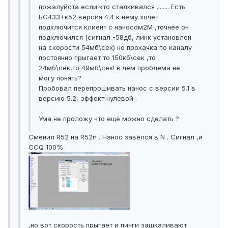
пожалуйста если кто сталкивался ........ Есть
БС433+к52 версия 4.4 к нему хочет
подключится клиент с наносом2М ,точнее он
подключился (сигнал -58дб, линк установлен
на скорости 54мб\сек) но прокачка по каналу
постоянно прыгает то 150кб\сек ,то
24мб\сек,то 49мб\сек! в чём проблема не
могу понять?
Пробовал перепрошивать нанос с версии 5.1 в
версию 5.2, эффект нулевой .
Ума не проложу что ещё можно сделать ?
Сменил R52 на R52n . Нанос завёлся в N . Сигнал ,и
CCQ 100%
,но вот скорость прыгает и пинги зашкаливают