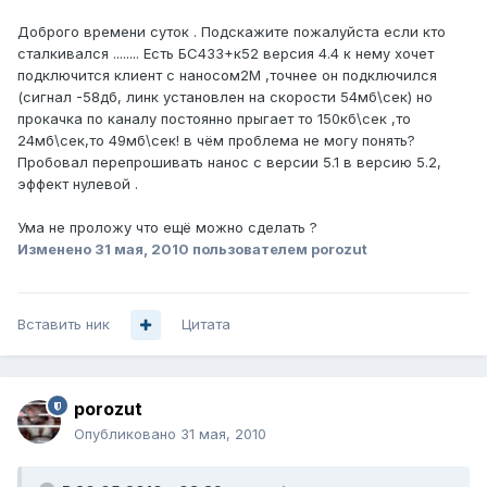
Доброго времени суток . Подскажите пожалуйста если кто
сталкивался ........ Есть БС433+к52 версия 4.4 к нему хочет
подключится клиент с наносом2М ,точнее он подключился
(сигнал -58дб, линк установлен на скорости 54мб\сек) но
прокачка по каналу постоянно прыгает то 150кб\сек ,то
24мб\сек,то 49мб\сек! в чём проблема не могу понять?
Пробовал перепрошивать нанос с версии 5.1 в версию 5.2,
эффект нулевой .
Ума не проложу что ещё можно сделать ?
Изменено
31 мая, 2010
пользователем porozut
Вставить ник
Цитата
porozut
Опубликовано
31 мая, 2010