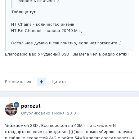
скорость отвечает ?
Таблица
тут
.
HT Chains - количество антенн
HT Ext Channel - полоса 20/40 Мгц
Остальное думаю и так понятно, если нет погуглите. ;)
Благодарю вас о чудесный SSD . Вы мега чел в радио сетях !
Вставить ник
Цитата
porozut
Опубликовано
1 июня, 2010
Уважаемый SSD . Всё перевёл на 40Мгг но в чистом N
стандарте не хочет заводиться(((( как только убираю галочки
в таблице скоростей A/G с рейта 54мб клиент сразу падает на