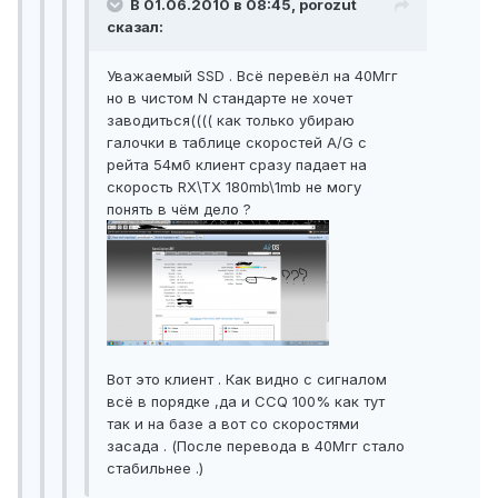
В 01.06.2010 в 08:45, porozut
сказал:
Уважаемый SSD . Всё перевёл на 40Мгг
но в чистом N стандарте не хочет
заводиться(((( как только убираю
галочки в таблице скоростей A/G с
рейта 54мб клиент сразу падает на
скорость RX\TX 180mb\1mb не могу
понять в чём дело ?
Вот это клиент . Как видно с сигналом
всё в порядке ,да и CCQ 100% как тут
так и на базе а вот со скоростями
засада . (После перевода в 40Мгг стало
стабильнее .)