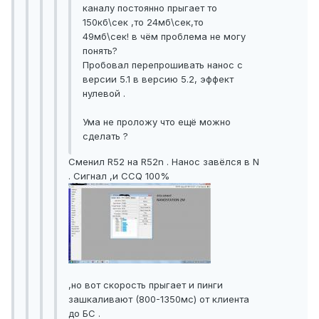
каналу постоянно прыгает то
150кб\сек ,то 24мб\сек,то
49мб\сек! в чём проблема не могу
понять?
Пробовал перепрошивать нанос с
версии 5.1 в версию 5.2, эффект
нулевой .
Ума не проложу что ещё можно
сделать ?
Сменил R52 на R52n . Нанос завёлся в N
. Сигнал ,и CCQ 100%
,но вот скорость прыгает и пинги
зашкаливают (800-1350мс) от клиента
до БС .