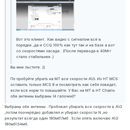
Вот это клиент . Как видно с сигналом всё в
порядке ,да и CCQ 100% как тут так и на базе а вот
со скоростями засада . (После перевода в 40Мгг
стало стабильнее .)
Вы мне льстите. :))
По пробуйте убрать на МТ все скорости A\G. Из HT MCS
оставить только MCS 8 и посмотреть как себя поведет,
если все норм то повышайте. У Вас на MT в HT Chains
обе антенны выбраны (4 галочки)?
Выбраны обе антенны . Пробовал убирать все скорости в A\G
,потом поочерёдно добавлял и убирал скорости N ,но
результат всегда один 180мб\1мб . Если опять включаю A\G
180мб\54мб.