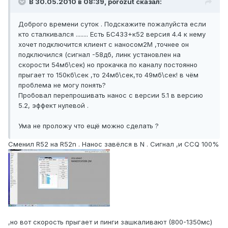
В 30.05.2010 в 08:39, porozut сказал:
Доброго времени суток . Подскажите пожалуйста если
кто сталкивался ........ Есть БС433+к52 версия 4.4 к нему
хочет подключится клиент с наносом2М ,точнее он
подключился (сигнал -58дб, линк установлен на
скорости 54мб\сек) но прокачка по каналу постоянно
прыгает то 150кб\сек ,то 24мб\сек,то 49мб\сек! в чём
проблема не могу понять?
Пробовал перепрошивать нанос с версии 5.1 в версию
5.2, эффект нулевой .
Ума не проложу что ещё можно сделать ?
Сменил R52 на R52n . Нанос завёлся в N . Сигнал ,и CCQ 100%
,но вот скорость прыгает и пинги зашкаливают (800-1350мс)