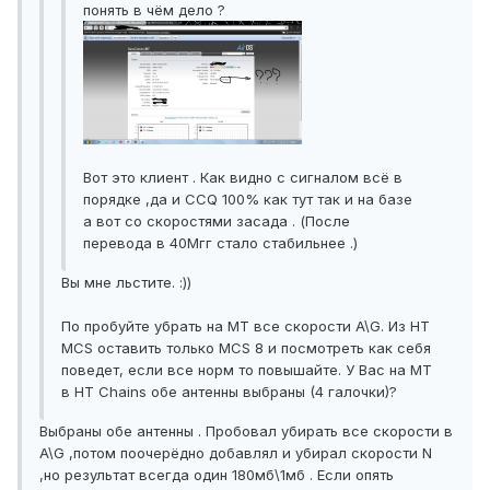
понять в чём дело ?
Вот это клиент . Как видно с сигналом всё в
порядке ,да и CCQ 100% как тут так и на базе
а вот со скоростями засада . (После
перевода в 40Мгг стало стабильнее .)
Вы мне льстите. :))
По пробуйте убрать на МТ все скорости A\G. Из HT
MCS оставить только MCS 8 и посмотреть как себя
поведет, если все норм то повышайте. У Вас на MT
в HT Chains обе антенны выбраны (4 галочки)?
Выбраны обе антенны . Пробовал убирать все скорости в
A\G ,потом поочерёдно добавлял и убирал скорости N
,но результат всегда один 180мб\1мб . Если опять