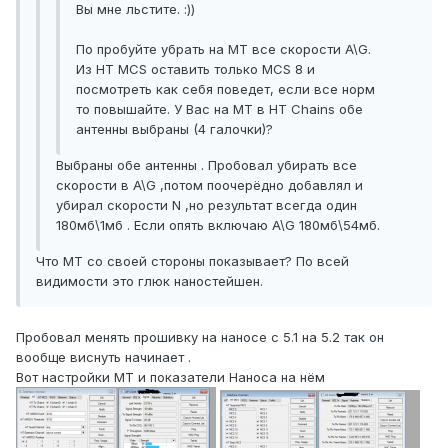
Вы мне льстите. :))
По пробуйте убрать на МТ все скорости A\G.
Из HT MCS оставить только MCS 8 и
посмотреть как себя поведет, если все норм
то повышайте. У Вас на MT в HT Chains обе
антенны выбраны (4 галочки)?
Выбраны обе антенны . Пробовал убирать все
скорости в A\G ,потом поочерёдно добавлял и
убирал скорости N ,но результат всегда один
180мб\1мб . Если опять включаю A\G 180мб\54мб.
Что МТ со своей стороны показывает? По всей
видимости это глюк наностейшен.
Пробовал менять прошивку на наносе с 5.1 на 5.2 так он
вообще виснуть начинает .
Вот настройки МТ и показатели Наноса на нём