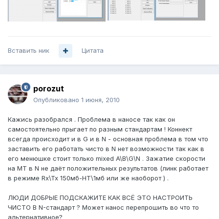
Вставить ник
Цитата
porozut
Опубликовано
1 июня, 2010
Кажись разобрался . Проблема в наносе так как он
самостоятельно прыгает по разным стандартам ! Коннект
всегда происходит и в G и в N - основная проблема в том что
заставить его работать чисто в N нет возможности так как в
его менюшке стоит только mixed A\B\G\N . Зажатие скорости
на МТ в N не даёт положительных результатов (линк работает
в режиме Rx\Tx 150мб-HT\1мб или же наоборот ) .
ЛЮДИ ДОБРЫЕ ПОДСКАЖИТЕ КАК ВСЁ ЭТО НАСТРОИТЬ
ЧИСТО В N-стандарт ? Может нанос перепрошить во что то
альтернативное?