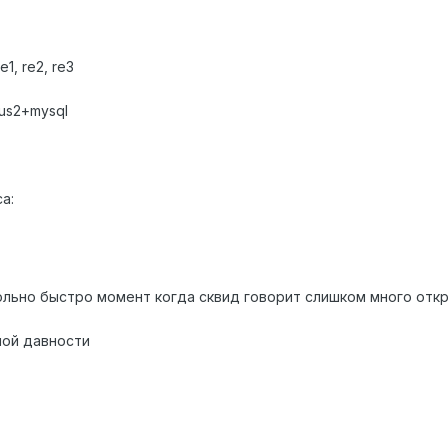
1, re2, re3
ius2+mysql
а:
льно быстро момент когда сквид говорит слишком много отк
ной давности