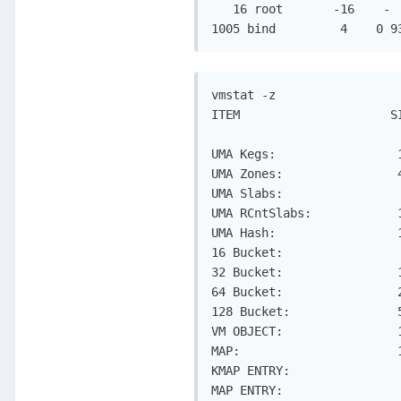
   16 root       -16    - 
1005 bind         4    0 9
vmstat -z

ITEM                     S
UMA Kegs:                 
UMA Zones:                
UMA Slabs:                
UMA RCntSlabs:            
UMA Hash:                 
16 Bucket:                
32 Bucket:                
64 Bucket:                
128 Bucket:               
VM OBJECT:                
MAP:                      
KMAP ENTRY:               
MAP ENTRY:                