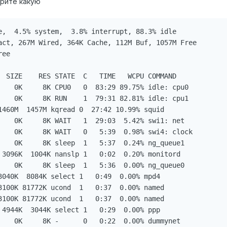
орите какую
e,  4.5% system,  3.8% interrupt, 88.3% idle

act, 267M Wired, 364K Cache, 112M Buf, 1057M Free

ee

  SIZE    RES STATE  C   TIME   WCPU COMMAND

    0K     8K CPU0   0  83:29 89.75% idle: cpu0

    0K     8K RUN    1  79:31 82.81% idle: cpu1

1460M  1457M kqread 0  27:42 10.99% squid

    0K     8K WAIT   1  29:03  5.42% swi1: net

    0K     8K WAIT   0   5:39  0.98% swi4: clock

    0K     8K sleep  1   5:37  0.24% ng_queue1

 3096K  1004K nanslp 1   0:02  0.20% monitord

    0K     8K sleep  1   5:36  0.00% ng_queue0

3040K  8084K select 1   0:49  0.00% mpd4

3100K 81772K ucond  1   0:37  0.00% named

3100K 81772K ucond  1   0:37  0.00% named

 4944K  3044K select 1   0:29  0.00% ppp

    0K     8K -      0   0:22  0.00% dummynet
