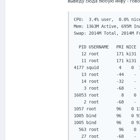
выведу сюда любую инфу - гов
CPU:  3.4% user,  0.0% nic
Mem: 1363M Active, 695M In
Swap: 2014M Total, 2014M Fr
  PID USERNAME   PRI NICE 
   12 root       171 ki31 
   11 root       171 ki31 
4177 squid        4    0  
   13 root       -44    - 
   14 root       -32    - 
    3 root       -68    - 
16053 root         8    0 
    2 root       -68    - 
1057 root        96    0 1
1005 bind        96    0 9
1005 bind        96    0 9
  563 root        96    0 
   27 root       -68    - 