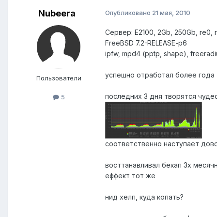
Nubeera
Опубликовано
21 мая, 2010
Сервер: E2100, 2Gb, 250Gb, re0, re
FreeBSD 7.2-RELEASE-p6
ipfw, mpd4 (pptp, shape), freerad
успешно отработал более года
Пользователи
последних 3 дня творятся чудес
5
соответственно наступает дово
восттанавливал бекап 3х месяч
еффект тот же
нид хелп, куда копать?