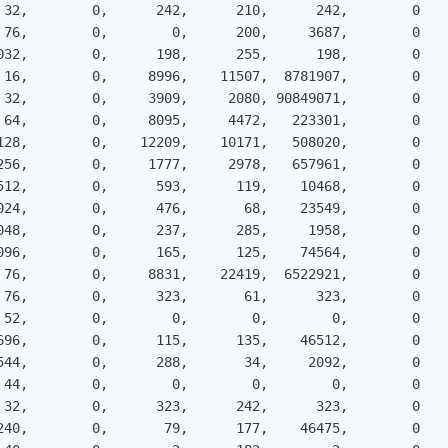
 32,        0,      242,      210,      242,        0

 76,        0,        0,      200,     3687,        0

032,        0,      198,      255,      198,        0

 16,        0,     8996,    11507,  8781907,        0

 32,        0,     3909,     2080, 90849071,        0

 64,        0,     8095,     4472,   223301,        0

128,        0,    12209,    10171,   508020,        0

256,        0,     1777,     2978,   657961,        0

512,        0,      593,      119,    10468,        0

024,        0,      476,       68,    23549,        0

048,        0,      237,      285,     1958,        0

096,        0,      165,      125,    74564,        0

 76,        0,     8831,    22419,  6522921,        0

 76,        0,      323,       61,      323,        0

 52,        0,        0,        0,        0,        0

696,        0,      115,      135,    46512,        0

544,        0,      288,       34,     2092,        0

 44,        0,        0,        0,        0,        0

 32,        0,      323,      242,      323,        0

240,        0,       79,      177,    46475,        0
