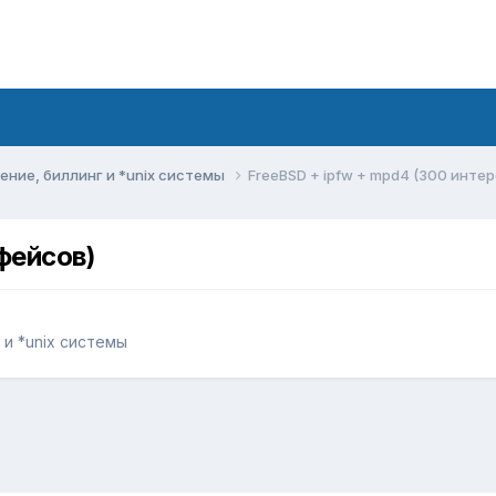
ние, биллинг и *unix системы
FreeBSD + ipfw + mpd4 (300 инте
фейсов)
и *unix системы