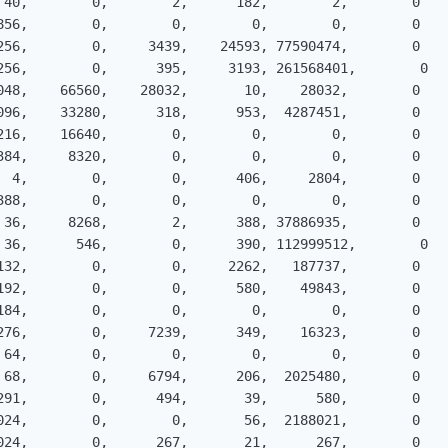
 40,        0,        2,      182,        2,        0

856,        0,        0,        0,        0,        0

256,        0,     3439,    24593, 77590474,        0

256,        0,      395,     3193, 261568401,        0

048,    66560,    28032,       10,    28032,        0

096,    33280,      318,      953,  4287451,        0

216,    16640,        0,        0,        0,        0

384,     8320,        0,        0,        0,        0

  4,        0,        0,      406,     2804,        0

388,        0,        0,        0,        0,        0

 36,     8268,        2,      388, 37886935,        0

 36,      546,        0,      390, 112999512,        0

132,        0,        0,     2262,   187737,        0

192,        0,        0,      580,    49843,        0

184,        0,        0,        0,        0,        0

276,        0,     7239,      349,    16323,        0

 64,        0,        0,        0,        0,        0

 68,        0,     6794,      206,  2025480,        0

291,        0,      494,       39,      580,        0

024,        0,        0,       56,  2188021,        0

024,        0,      267,       21,      267,        0
