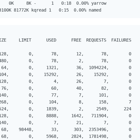
    0K     8K -      1   0:18  0.00% yarrow

3100K 81772K kqread 1   0:15  0.00% named
IZE     LIMIT      USED      FREE  REQUESTS  FAILURES

128,        0,       78,       12,       78,        0

480,        0,       78,        2,       78,        0

 64,        0,     1321,       36,  1094224,        0

104,        0,    15292,       26,    15292,        0

128,        0,        4,       26,        7,        0

 76,        0,       60,       40,       82,        0

140,        0,       77,        7,      101,        0

268,        0,      104,        8,      158,        7

524,        0,     1839,        2,     2549,      224

128,        0,     8888,     1642,   711904,        0

140,        0,        7,       21,        7,        0

 68,    98448,       33,      303,  2353496,        0

 68,        0,     5968,     2824,  1781498,        0
