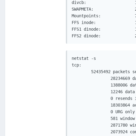
divcb:                    
SWAPMETA:                 
Mountpoints:              
FFS inode:                
FFS1 dinode:              
FFS2 dinode:              
netstat -s

tcp:

        52435492 packets se
                28234669 d
                1388006 da
                12246 data
                0 resends i
                18303864 a
                0 URG only 
                581 window 
                2871780 win
                2073924 con