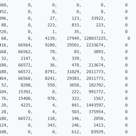
560,        0,        0,        0,        0,        0

452,        0,        0,        0,        0,        0

396,        0,       27,      123,    33922,        0

 80,        0,      223,      833,      223,        0

220,        0,        1,       35,        1,        0

 68,        0,     4139,    27949, 128037225,        0

416,    66564,     9280,    29501,  2233674,        0

168,    66562,       78,       83,     3893,        0

 32,     2147,        0,      339,        5,        0

180,    66572,       36,      470,   213674,        0

180,    66572,     8791,    31029,  2011773,        0

464,    66560,     8241,    29383,  2011773,        0

 52,     8208,      550,     3050,   182702,        0

104,    15392,        0,      222,   991772,        0

 76,    15400,      978,      322,     1567,        0

 20,     4225,        4,      841,  1443597,        0

 20,        0,        4,      503,   375954,        0

180,    66572,      118,      146,     2050,        0

124,        0,      343,      246,     1413,        0

108,        0,        0,      612,    83929,        0
