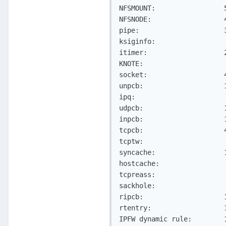
NFSMOUNT:                 
NFSNODE:                  
pipe:                     
ksiginfo:                 
itimer:                   
KNOTE:                    
socket:                   
unpcb:                    
ipq:                      
udpcb:                    
inpcb:                    
tcpcb:                    
tcptw:                    
syncache:                 
hostcache:                
tcpreass:                 
sackhole:                 
ripcb:                    
rtentry:                  
IPFW dynamic rule:        