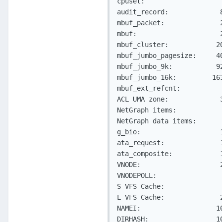
cpuset:                   
audit_record:             
mbuf_packet:              
mbuf:                     
mbuf_cluster:            2
mbuf_jumbo_pagesize:     4
mbuf_jumbo_9k:           9
mbuf_jumbo_16k:         16
mbuf_ext_refcnt:          
ACL UMA zone:             
NetGraph items:           
NetGraph data items:      
g_bio:                    
ata_request:              
ata_composite:            
VNODE:                    
VNODEPOLL:                
S VFS Cache:              
L VFS Cache:              
NAMEI:                   1
DIRHASH:                 1