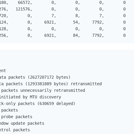
180,    66572,        0,        0,        0,        0

276,   121576,        0,        0,        0,        0

720,        0,        7,        8,        7,        0

124,        0,     6921,       54,     7792,        0

128,        0,        0,        0,        0,        0

256,        0,     6921,       84,     7792,        0
nt

ata packets (2627207172 bytes)

ta packets (1293381889 bytes) retransmitted

 packets unnecessarily retransmitted

nitiated by MTU discovery

ck-only packets (630659 delayed)

packets

probe packets

dow update packets

trol packets
