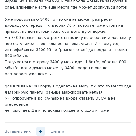
норме, но я видела схемку, и там после момента заворота в
спан, впринципе есть еще места где может дропнуться поток
Уже подозреваю 3400 то что она не может разгрести
входящую очередь, т.к. вторая 76-я, которая тоже стоит на
приеме, на ней потоки тоже соответствуют норме.
На 3400 нельзя посмотреть статистику по очереди и дропам, у
нее есть такой глюк - она ее не показывает. И к тому же,
интерфейсы на 3400 1G не "разгоняются" до предела - полка
800 мбит/c.
Получается в сторону 3400 у меня идет 1гбит/c, обратно 800
мбит/c, вот и думаю может у 3400 предел и она не
разгребает уже пакеты?
qos в trust на 10G порту я сделать не могу, т.к. это то место где
я маркирую пакеты, раньше маркировать нельзя
>>Попробуйте в policy-map на входе ставить DSCP а не
precedence
не помогает. Да и по докам поидее это одно и тоже
Вставить ник
Цитата