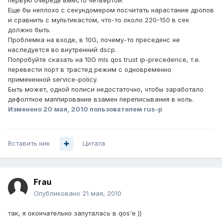
первую очередь вместо четвертой.
Еще бы неплохо с секундомером посчитать нарастание дропов
и сравнить с мультикастом, что-то около 220-150 в сек
должно быть.
Проблемка на входе, в 10G, почему-то преседенс не
наследуется во внутренний dscp.
Попробуйте сказать на 10G mls qos trust ip-precedence, т.е.
перевести порт в трастед режим с одновременно
примененной service-policy.
Быть может, одной полиси недостаточно, чтобы заработало
дефолтное маппирование взамен переписывания в ноль.
Изменено
20 мая, 2010
пользователем rus-p
Вставить ник
Цитата
Frau
Опубликовано
21 мая, 2010
так, я окончательно запуталась в qos'е ))