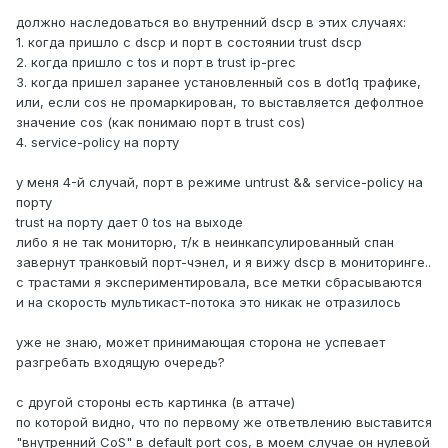
должно наследоваться во внутренний dscp в этих случаях:
1. когда пришло с dscp и порт в состоянии trust dscp
2. когда пришло с tos и порт в trust ip-prec
3. когда пришел заранее установленный cos в dot1q трафике,
или, если cos не промаркирован, то выставляется дефолтное
значение cos (как понимаю порт в trust cos)
4. service-policy на порту
у меня 4-й случай, порт в режиме untrust && service-policy на
порту
trust на порту дает 0 tos на выходе
либо я не так мониторю, т/к в неинкапсулированный спан
завернут транковый порт-чэнел, и я вижу dscp в мониторинге..
с трастами я экспериментировала, все метки сбрасываются
и на скорость мультикаст-потока это никак не отразилось
уже не знаю, может принимающая сторона не успевает
разгребать входящую очередь?
с другой стороны есть картинка (в аттаче)
по которой видно, что по первому же ответвлению выставится
"внутренний CoS" в default port cos, в моем случае он нулевой