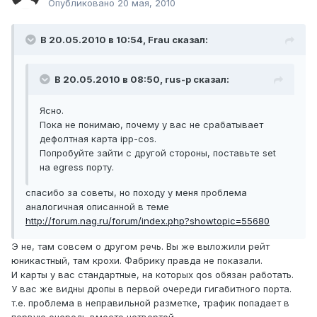
Опубликовано
20 мая, 2010
В 20.05.2010 в 10:54, Frau сказал:
В 20.05.2010 в 08:50, rus-p сказал:
Ясно.
Пока не понимаю, почему у вас не срабатывает
дефолтная карта ipp-cos.
Попробуйте зайти с другой стороны, поставьте set
на egress порту.
спасибо за советы, но походу у меня проблема
аналогичная описанной в теме
http://forum.nag.ru/forum/index.php?showtopic=55680
Э не, там совсем о другом речь. Вы же выложили рейт
юникастный, там крохи. Фабрику правда не показали.
И карты у вас стандартные, на которых qos обязан работать.
У вас же видны дропы в первой очереди гигабитного порта.
т.е. проблема в неправильной разметке, трафик попадает в