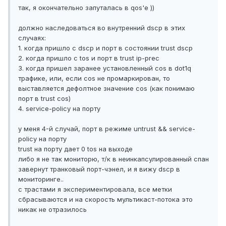
так, я окончательно запуталась в qos'е ))
должно наследоваться во внутренний dscp в этих
случаях:
1. когда пришло с dscp и порт в состоянии trust dscp
2. когда пришло с tos и порт в trust ip-prec
3. когда пришел заранее установленный cos в dot1q
трафике, или, если cos не промаркирован, то
выставляется дефолтное значение cos (как понимаю
порт в trust cos)
4. service-policy на порту
у меня 4-й случай, порт в режиме untrust && service-
policy на порту
trust на порту дает 0 tos на выходе
либо я не так мониторю, т/к в неинкапсулированный спан
завернут транковый порт-чэнел, и я вижу dscp в
мониторинге..
с трастами я экспериментировала, все метки
сбрасываются и на скорость мультикаст-потока это
никак не отразилось