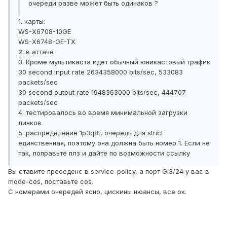
очереди разве может быть одинаков ?
1. карты:
WS-X6708-10GE
WS-X6748-GE-TX
2. в аттаче
3. Кроме мультикаста идет обычный юникастовый трафик
30 second input rate 2634358000 bits/sec, 533083
packets/sec
30 second output rate 1948363000 bits/sec, 444707
packets/sec
4. тестировалось во время минимальной загрузки
линков
5. распределение 1p3q8t, очередь для strict
единственная, поэтому она должна быть номер 1. Если не
так, поправьте плз и дайте по возможности ссылку
Вы ставите преседенс в service-policy, а порт Gi3/24 у вас в
mode-cos, поставьте cos.
С номерами очередей ясно, цискины нюансы, все ок.