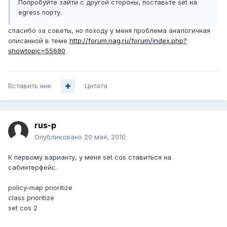
Попробуйте зайти с другой стороны, поставьте set на
egress порту.
спасибо за советы, но походу у меня проблема аналогичная
описанной в теме
http://forum.nag.ru/forum/index.php?
showtopic=55680
Вставить ник
Цитата
rus-p
Опубликовано
20 мая, 2010
К первому варианту, у меня set cos ставиться на
сабинтерфейс.
policy-map prioritize
class prioritize
set cos 2