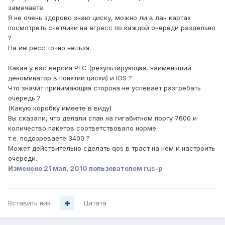
замечаете.
Я не очень здорово знаю циску, можно ли в лан картах
посмотреть счетчики на егресс по каждой очереди раздельно
?
На ингресс точно нельзя.
Какая у вас версия PFC (результирующая, наименьший
деноминатор в понятии циски) и IOS ?
Что значит принимающая сторона не успевает разгребать
очередь ?
(Какую коробку имеете в виду)
Вы сказали, что делали спан на гигабитном порту 7600 и
количество пакетов соответствовало норме
т.е. подозреваете 3400 ?
Может действительно сделать qos в траст на нем и настроить
очереди.
Изменено
21 мая, 2010
пользователем rus-p
Вставить ник
Цитата