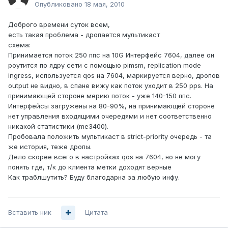
Опубликовано
18 мая, 2010
Доброго времени суток всем,
есть такая проблема - дропается мультикаст
схема:
Принимается поток 250 ппс на 10G Интерфейс 7604, далее он
роутится по ядру сети с помощью pimsm, replication mode
ingress, используется qos на 7604, маркируется верно, дропов
output не видно, в спане вижу как поток уходит в 250 pps. На
принимающей стороне мерию поток - уже 140-150 ппс.
Интерфейсы загружены на 80-90%, на принимающей стороне
нет управления входящими очередями и нет соответственно
никакой статистики (me3400).
Пробовала положить мультикаст в strict-priority очередь - та
же история, теже дропы.
Дело скорее всего в настройках qos на 7604, но не могу
понять где, т/к до клиента метки доходят верные
Как траблшутить? Буду благодарна за любую инфу.
Вставить ник
Цитата