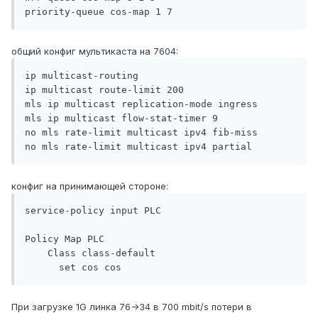
priority-queue cos-map 1 7
общий конфиг мультикаста на 7604:
ip multicast-routing 

ip multicast route-limit 200

mls ip multicast replication-mode ingress

mls ip multicast flow-stat-timer 9

no mls rate-limit multicast ipv4 fib-miss 

no mls rate-limit multicast ipv4 partial
конфиг на принимающей стороне:
service-policy input PLC

Policy Map PLC

    Class class-default

      set cos cos
При загрузке 1G линка 76->34 в 700 mbit/s потери в