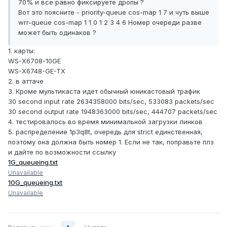
70% и все равно фиксируете дропы ?
Вот это поясните - priority-queue cos-map 1 7 и чуть выше
wrr-queue cos-map 1 1 0 1 2 3 4 6 Номер очереди разве
может быть одинаков ?
1. карты:
WS-X6708-10GE
WS-X6748-GE-TX
2. в аттаче
3. Кроме мультикаста идет обычный юникастовый трафик
30 second input rate 2634358000 bits/sec, 533083 packets/sec
30 second output rate 1948363000 bits/sec, 444707 packets/sec
4. тестировалось во время минимальной загрузки линков
5. распределение 1p3q8t, очередь для strict единственная,
поэтому она должна быть номер 1. Если не так, поправьте плз
и дайте по возможности ссылку
1G_queueing.txt
Unavailable
10G_queueing.txt
Unavailable