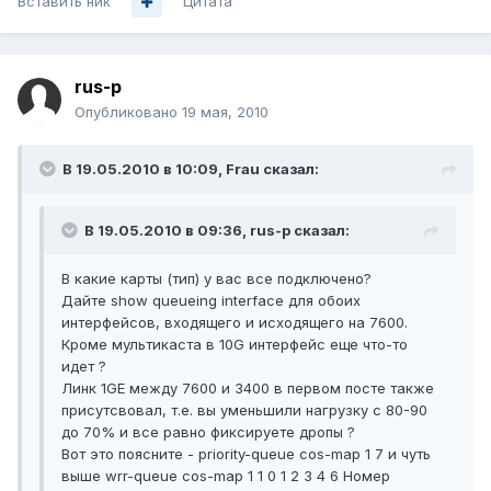
Вставить ник
Цитата
rus-p
Опубликовано
19 мая, 2010
В 19.05.2010 в 10:09, Frau сказал:
В 19.05.2010 в 09:36, rus-p сказал:
В какие карты (тип) у вас все подключено?
Дайте show queueing interface для обоих
интерфейсов, входящего и исходящего на 7600.
Кроме мультикаста в 10G интерфейс еще что-то
идет ?
Линк 1GE между 7600 и 3400 в первом посте также
присутсвовал, т.е. вы уменьшили нагрузку с 80-90
до 70% и все равно фиксируете дропы ?
Вот это поясните - priority-queue cos-map 1 7 и чуть
выше wrr-queue cos-map 1 1 0 1 2 3 4 6 Номер