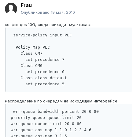
Frau
Опубликовано
19 мая, 2010
конфиг qos 10G, сюда приходит мультикаст:
 service-policy input PLC

  Policy Map PLC

    Class CM7

      set precedence 7

    Class CM0

      set precedence 0

    Class class-default

      set precedence 5
Распределение по очередям на исходящем интерфейсе:
 wrr-queue bandwidth percent 20 0 80 

priority-queue queue-limit 20 

wrr-queue queue-limit 20 0 60 

wrr-queue cos-map 1 1 0 1 2 3 4 6 

wrr-queue cos-map 3 1 5 
