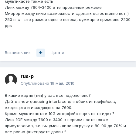
мультикасте также есть
Линк между 7604-3400 в тегированном режиме
Миррор между ними возможности сделать естественно нет :)
250 ппс - это размер одного потока, суммарно примерно 2200
pps
Вставить ник
Цитата
rus-p
Опубликовано
19 мая, 2010
В какие карты (тип) у вас все подключено?
Дайте show queueing interface для обоих интерфейсов,
входящего и исходящего на 7600.
Кроме мультикаста в 10G интерфейс еще что-то идет ?
Линк 1GE между 7600 и 3400 в первом посте также
присутсвовал, т.е. вы уменьшили нагрузку с 80-90 до 70% и
все равно фиксируете дропы ?