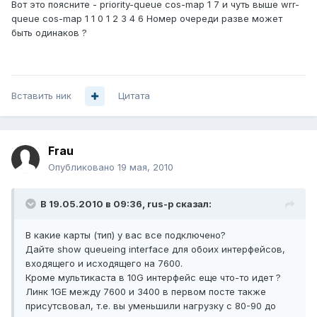
Вот это поясните - priority-queue cos-map 1 7 и чуть выше wrr-
queue cos-map 1 1 0 1 2 3 4 6 Номер очереди разве может
быть одинаков ?
Вставить ник
Цитата
Frau
Опубликовано
19 мая, 2010
В 19.05.2010 в 09:36, rus-p сказал:
В какие карты (тип) у вас все подключено?
Дайте show queueing interface для обоих интерфейсов,
входящего и исходящего на 7600.
Кроме мультикаста в 10G интерфейс еще что-то идет ?
Линк 1GE между 7600 и 3400 в первом посте также
присутсвовал, т.е. вы уменьшили нагрузку с 80-90 до