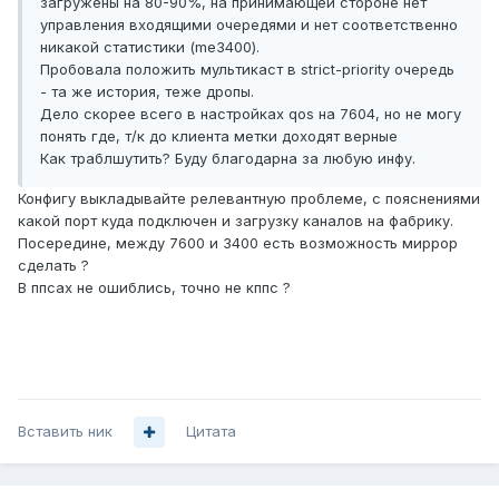
загружены на 80-90%, на принимающей стороне нет
управления входящими очередями и нет соответственно
никакой статистики (me3400).
Пробовала положить мультикаст в strict-priority очередь
- та же история, теже дропы.
Дело скорее всего в настройках qos на 7604, но не могу
понять где, т/к до клиента метки доходят верные
Как траблшутить? Буду благодарна за любую инфу.
Конфигу выкладывайте релевантную проблеме, с пояснениями
какой порт куда подключен и загрузку каналов на фабрику.
Посередине, между 7600 и 3400 есть возможность миррор
сделать ?
В ппсах не ошиблись, точно не кппс ?
Вставить ник
Цитата