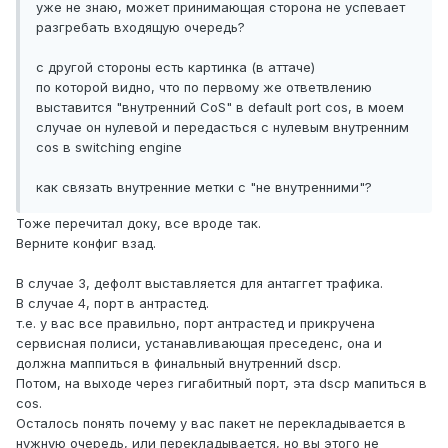
уже не знаю, может принимающая сторона не успевает
разгребать входящую очередь?
с другой стороны есть картинка (в аттаче)
по которой видно, что по первому же ответвлению
выставится "внутренний CoS" в default port cos, в моем
случае он нулевой и передасться с нулевым внутренним
cos в switching engine
как связать внутренние метки с "не внутренними"?
Тоже перечитал доку, все вроде так.
Верните конфиг взад.
В случае 3, дефолт выставляется для антаггет трафика.
В случае 4, порт в антрастед.
т.е. у вас все правильно, порт антрастед и прикручена
сервисная полиси, устанавливающая преседенс, она и
должна маппиться в финальный внутренний dscp.
Потом, на выходе через гигабитный порт, эта dscp мапиться в
cos.
Осталось понять почему у вас пакет не перекладывается в
нужную очередь, или перекладывается, но вы этого не