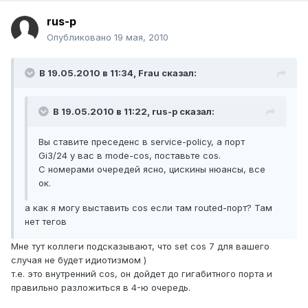
rus-p
Опубликовано
19 мая, 2010
В 19.05.2010 в 11:34, Frau сказал:
В 19.05.2010 в 11:22, rus-p сказал:
Вы ставите преседенс в service-policy, а порт
Gi3/24 у вас в mode-cos, поставьте cos.
С номерами очередей ясно, цискины нюансы, все
ок.
а как я могу выставить cos если там routed-порт? Там
нет тегов
Мне тут коллеги подсказывают, что set cos 7 для вашего
случая не будет идиотизмом )
т.е. это внутренний cos, он дойдет до гигабитного порта и
правильно разложиться в 4-ю очередь.