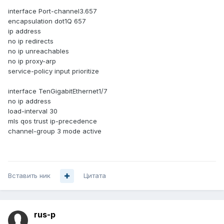
interface Port-channel3.657
encapsulation dot1Q 657
ip address
no ip redirects
no ip unreachables
no ip proxy-arp
service-policy input prioritize
interface TenGigabitEthernet1/7
no ip address
load-interval 30
mls qos trust ip-precedence
channel-group 3 mode active
Вставить ник
Цитата
rus-p