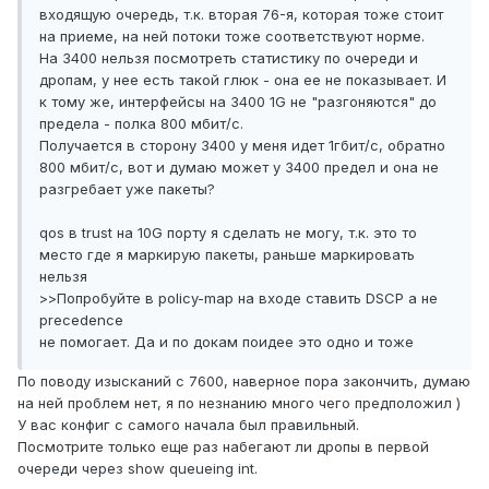
входящую очередь, т.к. вторая 76-я, которая тоже стоит
на приеме, на ней потоки тоже соответствуют норме.
На 3400 нельзя посмотреть статистику по очереди и
дропам, у нее есть такой глюк - она ее не показывает. И
к тому же, интерфейсы на 3400 1G не "разгоняются" до
предела - полка 800 мбит/c.
Получается в сторону 3400 у меня идет 1гбит/c, обратно
800 мбит/c, вот и думаю может у 3400 предел и она не
разгребает уже пакеты?
qos в trust на 10G порту я сделать не могу, т.к. это то
место где я маркирую пакеты, раньше маркировать
нельзя
>>Попробуйте в policy-map на входе ставить DSCP а не
precedence
не помогает. Да и по докам поидее это одно и тоже
По поводу изысканий с 7600, наверное пора закончить, думаю
на ней проблем нет, я по незнанию много чего предположил )
У вас конфиг с самого начала был правильный.
Посмотрите только еще раз набегают ли дропы в первой
очереди через show queueing int.