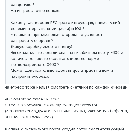
раздельно ?
На ингресс точно нельзя.
Какая у вас версия PFC (результирующая, наименьший
деноминатор в понятии циски) и IOS ?
Что значит принимающая сторона не успевает
разгребать очередь ?
(Какую коробку имеете в виду)
Вы сказали, что делали спан на гигабитном порту 7600 и
количество пакетов соответствовало норме
т.е. подозреваете 3400 ?
Может действительно сделать qos в траст на нем и
настроить очереди.
на егресс тоже нельзя смотреть счетчики по каждой очереди
PFC operating mode : PFC3C
Cisco IOS Software, c7600rsp72043_rp Software
(c7600rsp72043_rp-ADVENTERPRISEK9-M), Version 12.2(33)SRD4,
RELEASE SOFTWARE (fc2)
в спане с гигабитного порта уходил поток соответствующий