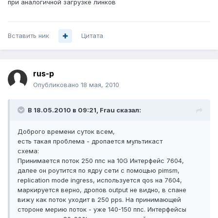
при аналогичной загрузке линков
Вставить ник
Цитата
rus-p
Опубликовано
18 мая, 2010
В 18.05.2010 в 09:21, Frau сказал:
Доброго времени суток всем,
есть такая проблема - дропается мультикаст
схема:
Принимается поток 250 ппс на 10G Интерфейс 7604,
далее он роутится по ядру сети с помощью pimsm,
replication mode ingress, используется qos на 7604,
маркируется верно, дропов output не видно, в спане
вижу как поток уходит в 250 pps. На принимающей
стороне мерию поток - уже 140-150 ппс. Интерфейсы