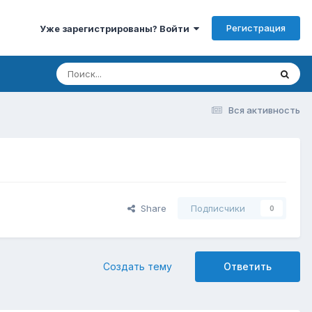
Регистрация
Уже зарегистрированы? Войти
Вся активность
Share
Подписчики
0
Создать тему
Ответить