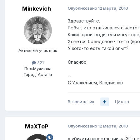
Minkevich
Опубликовано
12 марта, 2010
Здравствуйте.
Ребят, кто сталкивался с частот
Какие производители могут пре
Хочется брендовое что-то (вроде
У кого-то есть такой опыт?
Активный участник
Спасибо.
321
Пол:
Мужчина
Город:
Астана
--
С Уважением, Владислав
Вставить ник
Цитата
MaXToP
Опубликовано
12 марта, 2010
у убикути наностанции на 3Ггц е