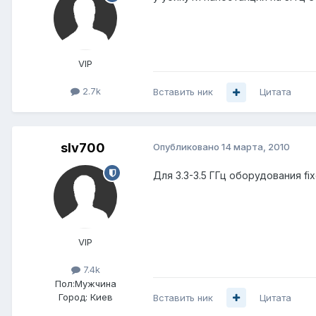
VIP
2.7k
Вставить ник
Цитата
slv700
Опубликовано
14 марта, 2010
Для 3.3-3.5 ГГц оборудования f
VIP
7.4k
Пол:
Мужчина
Город:
Киев
Вставить ник
Цитата