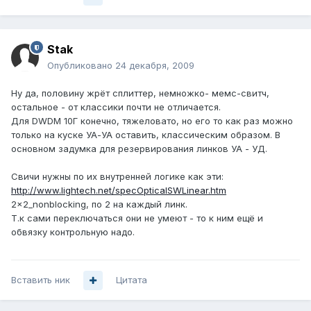
Stak
Опубликовано
24 декабря, 2009
Ну да, половину жрёт сплиттер, немножко- мемс-свитч,
остальное - от классики почти не отличается.
Для DWDM 10Г конечно, тяжеловато, но его то как раз можно
только на куске УА-УА оставить, классическим образом. В
основном задумка для резервирования линков УА - УД.
Свичи нужны по их внутренней логике как эти:
http://www.lightech.net/specOpticalSWLinear.htm
2x2_nonblocking, по 2 на каждый линк.
Т.к сами переключаться они не умеют - то к ним ещё и
обвязку контрольную надо.
Вставить ник
Цитата