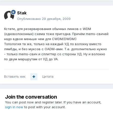
Stak
Опубликовано
29 декабря, 2009
Кстати, для резервирования обычных линков с WDM
(одноволоконных) схема тоже пригодна. Причём mems-свичей
надо вдвое меньше чем для CWDM/DWDM:)
Топология та же, только на каждый УД по волокну вместо
лямбды, и без муксов с OADM-aми. Т.е. дополнительно нужно
- только mems-свич и сплиттер со стороны УД. Ну и волокно
по двум маршрутам от УД до УА.
Вставить ник
Цитата
Join the conversation
You can post now and register later. If you have an account,
sign in now
to post with your account.