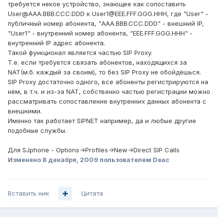
требуется некое устройство, знающее как сопоставить
User@AAA.BBB.CCC.DDD к User1@EEE.FFF.GGG.HHH, где "User" -
публичный номер абонента, "AAA.BBB.CCC.DDD" - внешний IP,
"User1" - внутренний номер абонента, "EEE.FFF.GGG.HHH" -
внутренний IP адрес абонента.
Такой функционал является частью SIP Proxy.
Т.е. если требуется связать абонентов, находящихся за
NAT(м.б. каждый за своим), то без SIP Proxy не обойдёшься.
SIP Proxy достаточно одного, все абоненты регистрируются на
нём, в т.ч. и из-за NAT, собственно частью регистрации можно
рассматривать сопоставление внутренних данных абонента с
внешними.
Именно так работает SIPNET например, да и любые другие
подобные службы.
Для SJphone - Options->Profiles->New->Direct SIP Calls
Изменено
8 декабря, 2009
пользователем Deac
Вставить ник
Цитата