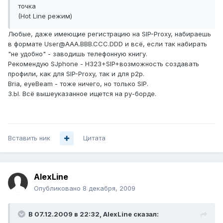
точка
(Hot Line режим)
Любые, даже имеющие регистрацию на SIP-Proxy, набираешь
в формате User@AAA.BBB.CCC.DDD и всё, если так набирать
"не удобно" - заводишь телефонную книгу.
Рекомендую SJphone - H323+SIP+возможность создавать
профили, как для SIP-Proxy, так и для p2p.
Bria, eyeBeam - тоже ничего, но только SIP.
З.Ы. Всё вышеуказанное ищется на ру-борде.
Вставить ник
Цитата
AlexLine
Опубликовано
8 декабря, 2009
В 07.12.2009 в 22:32, AlexLine сказал: