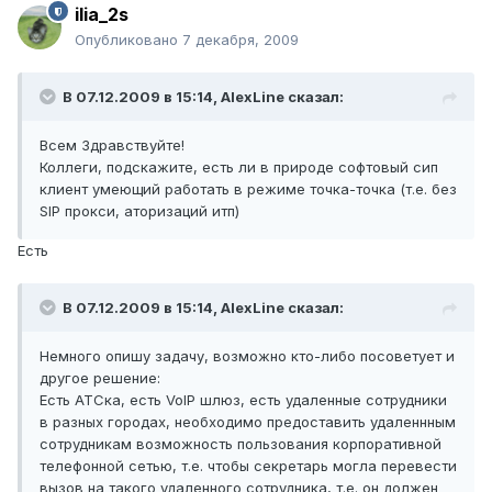
ilia_2s
Опубликовано
7 декабря, 2009
В 07.12.2009 в 15:14, AlexLine сказал:
Всем Здравствуйте!
Коллеги, подскажите, есть ли в природе софтовый сип
клиент умеющий работать в режиме точка-точка (т.е. без
SIP прокси, аторизаций итп)
Есть
В 07.12.2009 в 15:14, AlexLine сказал:
Немного опишу задачу, возможно кто-либо посоветует и
другое решение:
Есть АТСка, есть VoIP шлюз, есть удаленные сотрудники
в разных городах, необходимо предоставить удаленнным
сотрудникам возможность пользования корпоративной
телефонной сетью, т.е. чтобы секретарь могла перевести
вызов на такого удаленного сотрудника, т.е. он должен