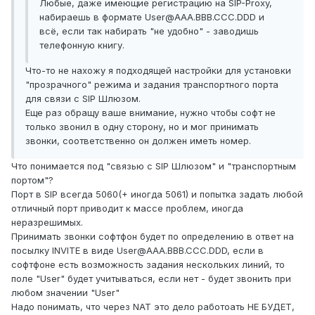
Любые, даже имеющие регистрацию на SIP-Proxy,
набираешь в формате User@AAA.BBB.CCC.DDD и
всё, если так набирать "не удобно" - заводишь
телефонную книгу.
Что-то не нахожу я подходящей настройки для установки
"прозрачного" режима и задания транспортного порта
для связи с SIP Шлюзом.
Еще раз обращу ваше внимание, нужно чтобы софт не
только звонил в одну сторону, но и мог принимать
звонки, соответственно он должен иметь номер.
Что понимается под "связью с SIP Шлюзом" и "транспортным
портом"?
Порт в SIP всегда 5060(+ иногда 5061) и попытка задать любой
отличный порт приводит к массе проблем, иногда
неразрешимых.
Принимать звонки софтфон будет по определению в ответ на
посылку INVITE в виде User@AAA.BBB.CCC.DDD, если в
софтфоне есть возможность задания нескольких линий, то
поле "User" будет учитываться, если нет - будет звонить при
любом значении "User"
Надо понимать, что через NAT это дело работоать НЕ БУДЕТ,