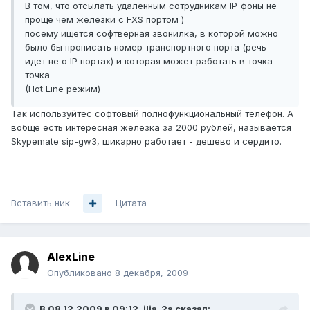
В том, что отсылать удаленным сотрудникам IP-фоны не
проще чем железки с FXS портом )
посему ищется софтверная звонилка, в которой можно
было бы прописать номер транспортного порта (речь
идет не о IP портах) и которая может работать в точка-
точка
(Hot Line режим)
Так используйтес софтовый полнофункциональный телефон. А
вобще есть интересная железка за 2000 рублей, называется
Skypemate sip-gw3, шикарно работает - дешево и сердито.
Вставить ник
Цитата
AlexLine
Опубликовано
8 декабря, 2009
В 08.12.2009 в 09:12, ilia_2s сказал: