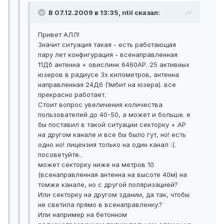
В 07.12.2009 в 13:35, ntil сказал:
Привет АЛЛ!
Значит ситуация такая - есть работающая
пару лет конфигурация - всенаправленная
11Дб антенна + овислинк 6460АР. 25 активных
юзеров в радиусе 3х километров, антенна
направленная 24Дб (1мбит на юзера). все
прекрасно работает.
Стоит вопрос увеличения количества
пользователей до 40-50, а может и больше. я
бы поставил в такой ситуации секторку + АР
на другом канале и все бы было гут, но! есть
одно но! лицензия только на один канал :(.
посоветуйте..
может секторку ниже на метров 10
(всенаправленная антенна на высоте 40м) на
томже канале, но с другой поляризацией?
Или секторку на другом здании, да так, чтобы
не светила прямо в всенаправленку.?
Или например на бетонном