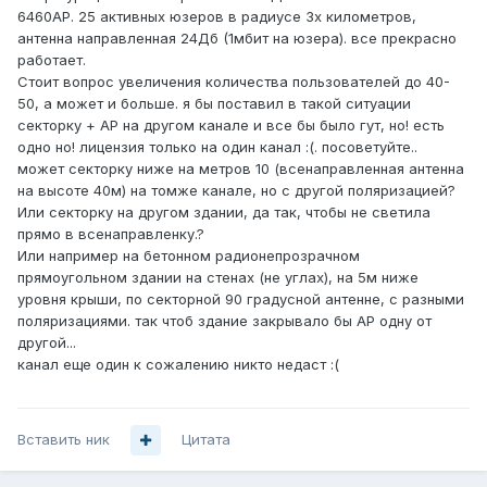
6460АР. 25 активных юзеров в радиусе 3х километров,
антенна направленная 24Дб (1мбит на юзера). все прекрасно
работает.
Стоит вопрос увеличения количества пользователей до 40-
50, а может и больше. я бы поставил в такой ситуации
секторку + АР на другом канале и все бы было гут, но! есть
одно но! лицензия только на один канал :(. посоветуйте..
может секторку ниже на метров 10 (всенаправленная антенна
на высоте 40м) на томже канале, но с другой поляризацией?
Или секторку на другом здании, да так, чтобы не светила
прямо в всенаправленку.?
Или например на бетонном радионепрозрачном
прямоугольном здании на стенах (не углах), на 5м ниже
уровня крыши, по секторной 90 градусной антенне, с разными
поляризациями. так чтоб здание закрывало бы АР одну от
другой...
канал еще один к сожалению никто недаст :(
Вставить ник
Цитата