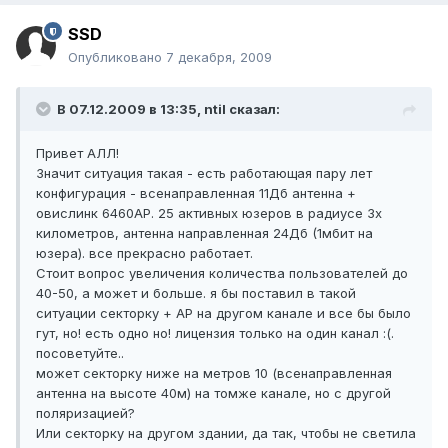
SSD
Опубликовано
7 декабря, 2009
В 07.12.2009 в 13:35, ntil сказал:
Привет АЛЛ!
Значит ситуация такая - есть работающая пару лет
конфигурация - всенаправленная 11Дб антенна +
овислинк 6460АР. 25 активных юзеров в радиусе 3х
километров, антенна направленная 24Дб (1мбит на
юзера). все прекрасно работает.
Стоит вопрос увеличения количества пользователей до
40-50, а может и больше. я бы поставил в такой
ситуации секторку + АР на другом канале и все бы было
гут, но! есть одно но! лицензия только на один канал :(.
посоветуйте..
может секторку ниже на метров 10 (всенаправленная
антенна на высоте 40м) на томже канале, но с другой
поляризацией?
Или секторку на другом здании, да так, чтобы не светила