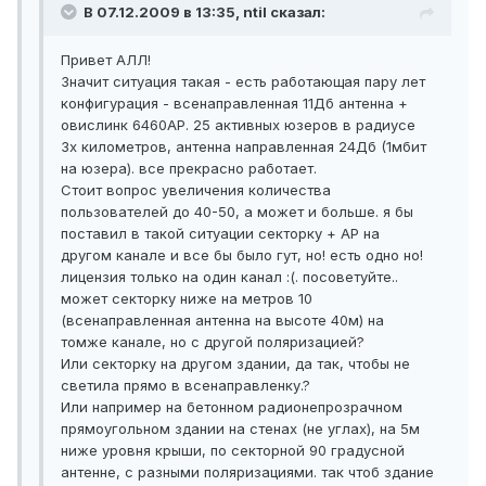
В 07.12.2009 в 13:35, ntil сказал:
Привет АЛЛ!
Значит ситуация такая - есть работающая пару лет
конфигурация - всенаправленная 11Дб антенна +
овислинк 6460АР. 25 активных юзеров в радиусе
3х километров, антенна направленная 24Дб (1мбит
на юзера). все прекрасно работает.
Стоит вопрос увеличения количества
пользователей до 40-50, а может и больше. я бы
поставил в такой ситуации секторку + АР на
другом канале и все бы было гут, но! есть одно но!
лицензия только на один канал :(. посоветуйте..
может секторку ниже на метров 10
(всенаправленная антенна на высоте 40м) на
томже канале, но с другой поляризацией?
Или секторку на другом здании, да так, чтобы не
светила прямо в всенаправленку.?
Или например на бетонном радионепрозрачном
прямоугольном здании на стенах (не углах), на 5м
ниже уровня крыши, по секторной 90 градусной
антенне, с разными поляризациями. так чтоб здание