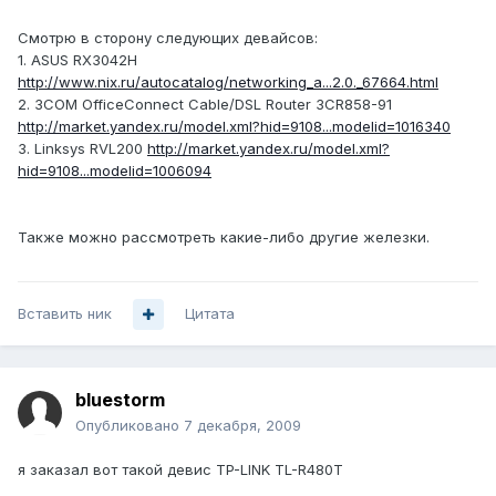
Смотрю в сторону следующих девайсов:
1. ASUS RX3042H
http://www.nix.ru/autocatalog/networking_a...2.0._67664.html
2. 3COM OfficeConnect Cable/DSL Router 3CR858-91
http://market.yandex.ru/model.xml?hid=9108...modelid=1016340
3. Linksys RVL200
http://market.yandex.ru/model.xml?
hid=9108...modelid=1006094
Также можно рассмотреть какие-либо другие железки.
Вставить ник
Цитата
bluestorm
Опубликовано
7 декабря, 2009
я заказал вот такой девис TP-LINK TL-R480T