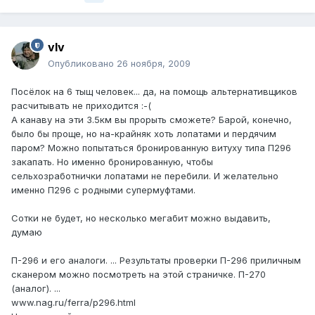
vIv
Опубликовано
26 ноября, 2009
Посёлок на 6 тыщ человек... да, на помощь альтернативщиков
расчитывать не приходится :-(
А канаву на эти 3.5км вы прорыть сможете? Барой, конечно,
было бы проще, но на-крайняк хоть лопатами и пердячим
паром? Можно попытаться бронированную витуху типа П296
закапать. Но именно бронированную, чтобы
сельхозработнички лопатами не перебили. И желательно
именно П296 с родными супермуфтами.
Сотки не будет, но несколько мегабит можно выдавить,
думаю
П-296 и его аналоги. ... Результаты проверки П-296 приличным
сканером можно посмотреть на этой страничке. П-270
(аналог). ...
www.nag.ru/ferra/p296.html