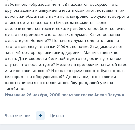
работников (образование и т.п) находится совершенно в
другом здании и вынуждена юзать свой инет, который и так
дорогой.и общаться с нами по электронке, документооборот в
единой сети также хотел бы сделать....мечта.. Цель -
соеденить две конторы в локалку любым способом, конечно
лучше по проводам это сделать, я думаю. Какие решения
существуют. Волокно?? По началу думал сделать линк на
вафле используя д-линки 2100-е, но прямой видимости нет -
частный сектор, организации, деревья. Мачты ставить не
охота. Да и скорости большой думаю не достигну в таком
случае. что посоветуете? Можно ли проложить на витой паре
или все таки волокно? И сколько примерно это будет стоить
(материалы и оборудование)? Дело в том, что с такими
расстояниями я не сталкивался. Внутри зданий у меня
гигабитка.
Изменено
26 ноября, 2009
пользователем Алекс Загузин
Вставить ник
Цитата