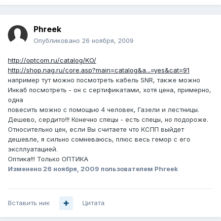
Phreek
Опубликовано
26 ноября, 2009
http://optcom.ru/catalog/KO/
http://shop.nag.ru/core.asp?main=catalog&a...=yes&cat=91
например тут можно посмотреть кабель SNR, также можно
Инкаб посмотреть - он с сертификатами, хотя цена, примерно,
одна
повесить можно с помощью 4 человек, Газели и лестницы.
Дешево, сердито!!! Конечно спецы - есть спецы, но подороже.
Относительно цен, если Вы считаете что КСПП выйдет
дешевле, я сильно сомневаюсь, плюс весь гемор с его
эксплуатацией.
Оптика!!! Только ОПТИКА
Изменено
26 ноября, 2009
пользователем Phreek
Вставить ник
Цитата