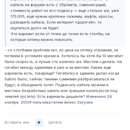
кабель на форуме есть с 25р/метр, самонесущий,
стоимость работ по его подвесу — ещё столько же, уже
175.000, ещё нужны крепежи-зажимы, муфты, кроссы,
разварить кабель. Если интернет «дорогой», то
окупаться долго не будет.
Это вариант если от точки до точки есть столбы, на
которые оптику можно повесить.
- со столбами проблем нет, но цена на оптику огромная, не
потянем в условиях кризиса. Хотелось бы хотя-бы 10 мегабит
была скорость, а лучше сто конечно-же. Мостом сделать. На
гигабит между зданиями я уже и не мечтаю. Какие ещё
варианты есть, товарищи? Гигабитку в зданиях делал когда
бабло было, сейчас такими суммами разбрасываться не
будут, а обьеденить хотят. Подвесить кабель можем и
местных безработных нанять или траншеи копать(если под
землей пустить). Есть варианты дешевле?
Изменено
26
ноября, 2009
пользователем Алекс Загузин
Вставить ник
Цитата