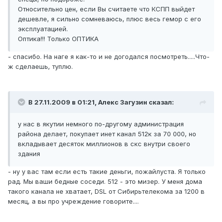
Относительно цен, если Вы считаете что КСПП выйдет
дешевле, я сильно сомневаюсь, плюс весь гемор с его
эксплуатацией.
Оптика!!! Только ОПТИКА
- спасибо. На наге я как-то и не догодался посмотреть.....Что-
ж сделаешь, туплю.
В 27.11.2009 в 01:21, Алекс Загузин сказал:
у нас в якутии немного по-другому администрация
района делает, покупает инет канал 512к за 70 000, но
вкладывает десяток миллионов в скс внутри своего
здания
- ну у вас там если есть такие деньги, пожайлуста. Я только
рад. Мы ваши бедные соседи. 512 - это мизер. У меня дома
такого канала не хватает, DSL от Сибирьтелекома за 1200 в
месяц, а вы про учреждение говорите....