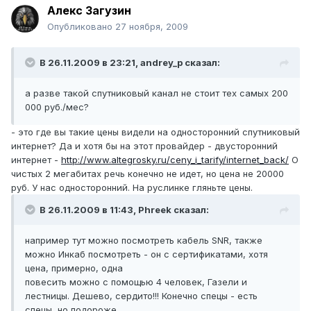
Алекс Загузин
Опубликовано
27 ноября, 2009
В 26.11.2009 в 23:21, andrey_p сказал:
а разве такой спутниковый канал не стоит тех самых 200
000 руб./мес?
- это где вы такие цены видели на односторонний спутниковый
интернет? Да и хотя бы на этот провайдер - двусторонний
интернет -
http://www.altegrosky.ru/ceny_i_tarify/internet_back/
О
чистых 2 мегабитах речь конечно не идет, но цена не 20000
руб. У нас односторонний. На руслинке гляньте цены.
В 26.11.2009 в 11:43, Phreek сказал:
например тут можно посмотреть кабель SNR, также
можно Инкаб посмотреть - он с сертификатами, хотя
цена, примерно, одна
повесить можно с помощью 4 человек, Газели и
лестницы. Дешево, сердито!!! Конечно спецы - есть
спецы, но подороже.