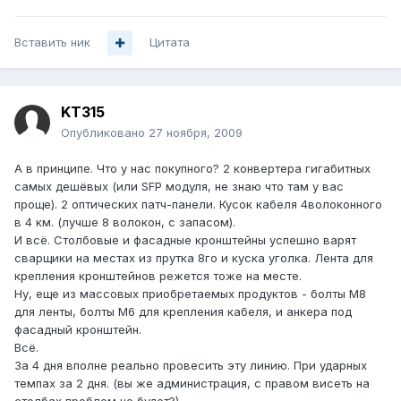
Вставить ник
Цитата
KT315
Опубликовано
27 ноября, 2009
А в принципе. Что у нас покупного? 2 конвертера гигабитных
самых дешёвых (или SFP модуля, не знаю что там у вас
проще). 2 оптических патч-панели. Кусок кабеля 4волоконного
в 4 км. (лучше 8 волокон, с запасом).
И всё. Столбовые и фасадные кронштейны успешно варят
сварщики на местах из прутка 8го и куска уголка. Лента для
крепления кронштейнов режется тоже на месте.
Ну, еще из массовых приобретаемых продуктов - болты М8
для ленты, болты М6 для крепления кабеля, и анкера под
фасадный кронштейн.
Всё.
За 4 дня вполне реально провесить эту линию. При ударных
темпах за 2 дня. (вы же администрация, с правом висеть на