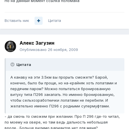
Но на данный момент ссылка поломана
Вставить ник
Цитата
Алекс Загузин
Опубликовано
26 ноября, 2009
Цитата
А канаву на эти 3.5км вы прорыть сможете? Барой,
конечно, было бы проще, но на-крайняк хоть лопатами и
пердячим паром? Можно попытаться бронированную
витуху типа П296 закапать. Но именно бронированную,
чтобы сельхозработнички лопатами не перебили. И
желательно именно П296 с родными супермуфтами.
- да смочь то сможем при желании. Про П 296 где-то читал,
по моему на овере, но там ведь дальность небольшая
вроде....Больше видимо вариантов нет для меня?