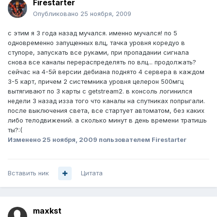
Firestarter
Опубликовано
25 ноября, 2009
с этим я 3 года назад мучался. именно мучался! по 5
одновременно запущенных влц, тачка уровня коредуо в
ступоре, запускать все руками, при пропадании сигнала
снова все каналы перераспределять по влц... продолжать?
сейчас на 4-5й версии дебиана поднято 4 сервера в каждом
3-5 карт, причем 2 системника уровня целерон 500мгц
вытягивают по 3 карты с getstream2. в консоль логинился
недели 3 назад изза того что каналы на спутниках попрыгали.
после выключения света, все стартует автоматом, без каких
либо телодвижений. а сколько минут в день времени тратишь
ты?:(
Изменено
25 ноября, 2009
пользователем Firestarter
Вставить ник
Цитата
maxkst