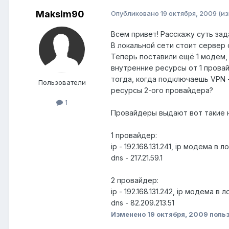
Maksim90
Опубликовано
19 октября, 2009
(и
Всем привет! Расскажу суть зад
В локальной сети стоит сервер 
Теперь поставили ещё 1 модем,
внутренние ресурсы от 1 прова
тогда, когда подключаешь VPN -
Пользователи
ресурсы 2-ого провайдера?
1
Провайдеры выдают вот такие 
1 провайдер:
ip - 192.168.131.241, ip модема в 
dns - 217.21.59.1
2 провайдер:
ip - 192.168.131.242, ip модема в
dns - 82.209.213.51
Изменено
19 октября, 2009
поль