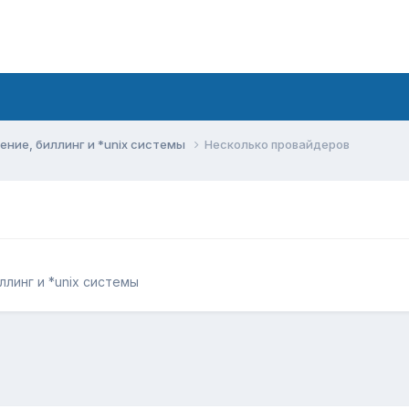
ние, биллинг и *unix системы
Несколько провайдеров
линг и *unix системы