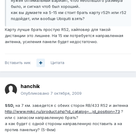
нужен оптимальный вариант, чтоб небольшого размера
было, и сигнал чтоб был хороший..
как вы думаете на 5-15 км стоит брать карту r52h или r52
подойдет, или вообще Ubiquiti взять?
Карту лучше брать простую R52, хайповер для такой
дистанции это лишнее. На 15 км потребуется направленная
антенна, усиления панели будет недостаточно.
Вставить ник
Цитата
hanchik
Опубликовано
7 октября, 2009
SSD,
на 7 км. заведется с обеих сторон RB/433 R52 и антенна
http://www.mikc.ru/product.php?id_catalog=...;id_position=73
?
или с запасом направленную брать?
а как будет с одной стороны направленную поставить а на
против панельку? (5-8км)