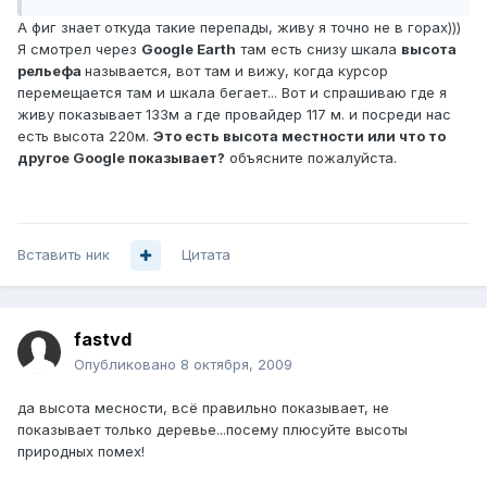
А фиг знает откуда такие перепады, живу я точно не в горах)))
Я смотрел через
Google Earth
там есть снизу шкала
высота
рельефа
называется, вот там и вижу, когда курсор
перемещается там и шкала бегает... Вот и спрашиваю где я
живу показывает 133м а где провайдер 117 м. и посреди нас
есть высота 220м.
Это есть высота местности или что то
другое Google показывает?
объясните пожалуйста.
Вставить ник
Цитата
fastvd
Опубликовано
8 октября, 2009
да высота месности, всё правильно показывает, не
показывает только деревье...посему плюсуйте высоты
природных помех!