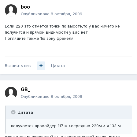
boo
Опубликовано
8 октября, 2009
Если 220 это отметка точки по высоте,то у вас ничего не
получится и прямой видимости у вас нет
Поглядите также 1ю зону френеля
Вставить ник
Цитата
GB_
Опубликовано
8 октября, 2009
Цитата
получается провайдер 117 м.>середина 220м.< я 133 м
откуда такие перепады? вы в горах живете? тогда ищите