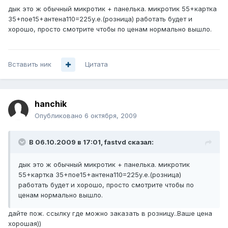
дык это ж обычный микротик + панелька. микротик 55+картка
35+пое15+антена110=225у.е.(розница) работать будет и
хорошо, просто смотрите чтобы по ценам нормально вышло.
Вставить ник
Цитата
hanchik
Опубликовано
6 октября, 2009
В 06.10.2009 в 17:01, fastvd сказал:
дык это ж обычный микротик + панелька. микротик
55+картка 35+пое15+антена110=225у.е.(розница)
работать будет и хорошо, просто смотрите чтобы по
ценам нормально вышло.
дайте пож. ссылку где можно заказать в розницу..Ваше цена
хорошая))