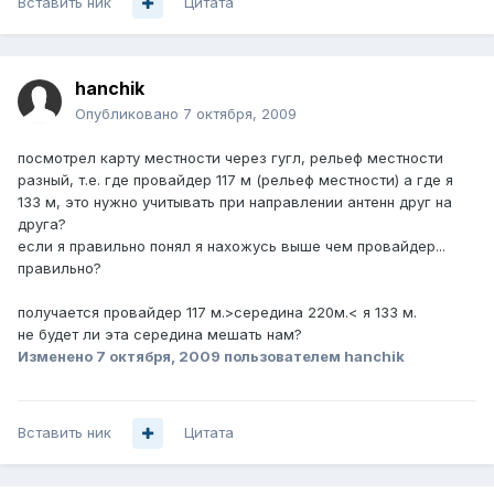
Вставить ник
Цитата
hanchik
Опубликовано
7 октября, 2009
посмотрел карту местности через гугл, рельеф местности
разный, т.е. где провайдер 117 м (рельеф местности) а где я
133 м, это нужно учитывать при направлении антенн друг на
друга?
если я правильно понял я нахожусь выше чем провайдер...
правильно?
получается провайдер 117 м.>середина 220м.< я 133 м.
не будет ли эта середина мешать нам?
Изменено
7 октября, 2009
пользователем hanchik
Вставить ник
Цитата