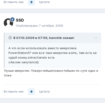
Вставить ник
Цитата
SSD
Опубликовано
7 октября, 2009
В 07.10.2009 в 07:59, hanchik сказал:
А что если использовать вместо микротика
PowerStation5? или все таки микротик взять, там есть на
худой конец extrachanels есть.
сАвсем запутался))
Лучше микротик. Поверстейшен\наностейшен по сути одно и
тоже.
Вставить ник
Цитата