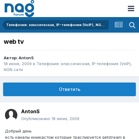
Телефония: классическая, IP-телефония (VoIP), NGN сети
web tv
Автор:
AntonS
18 июня, 2009
в
Телефония: классическая, IP-телефония (VoIP),
NGN сети
Ответить
AntonS
Опубликовано
18 июня, 2009
Добрый день
есть каналы юникастом которые траслируется getstream в