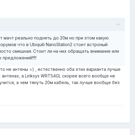
ет мачт реально поднять до 20м но при этом какую
орумов что в Ubiquiti NanoStation2 стоит встроный
 посто смешная. Стоит ли на них обращать внимание или
предложений!!!!!
то не антены =) , естественно оба этих варианта лучше
х антенах, а Linksys WRT54GL скорее всего вообще не
учится, а чем тянуть 20м кабель, так лучше вообще без