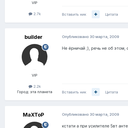
VIP
2.7k
Вставить ник
Цитата
builder
Опубликовано
30 марта, 2009
Не ёрничай ;), речь не об этом, 
VIP
2.2k
Город:
эта планета
Вставить ник
Цитата
MaXToP
Опубликовано
30 марта, 2009
кстати а при усилителе 5вт ант