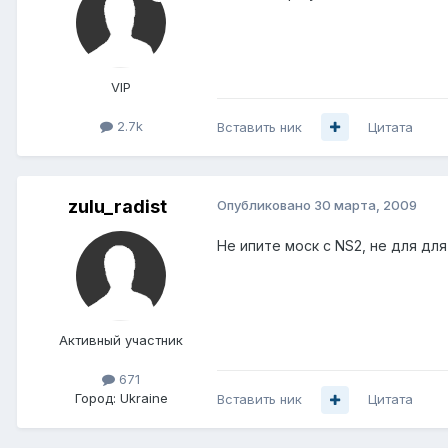
VIP
2.7k
Вставить ник
Цитата
zulu_radist
Опубликовано
30 марта, 2009
Не ипите моск с NS2, не для для
Активный участник
671
Город:
Ukraine
Вставить ник
Цитата