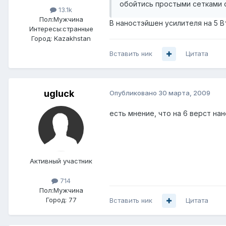
обойтись простыми сетками с
13.1k
Пол:
Мужчина
В наностэйшен усилителя на 5 В
Интересы:
странные
Город:
Kazakhstan
Вставить ник
Цитата
ugluck
Опубликовано
30 марта, 2009
есть мнение, что на 6 верст на
Активный участник
714
Пол:
Мужчина
Город:
77
Вставить ник
Цитата