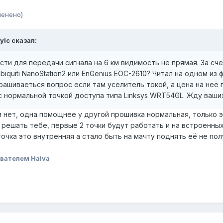
менено)
ylc сказал:
ти для передачи сигнала на 6 км видимость не прямая. За сч
iquiti NanoStation2 или EnGenius EOC-2610? Читал на одном из ф
прашиваеться вопрос если там уселитель токой, а цена на неё
 нормальной точкой доступа типа Linksys WRT54GL. Жду ваших 
 нет, одна помощнее у другой прошивка нормальная, только э
 решать тебе, первые 2 точки будут работать и на встроенны
точка это внутренняя а стало быть на мачту поднять её не пол
вателем Halva