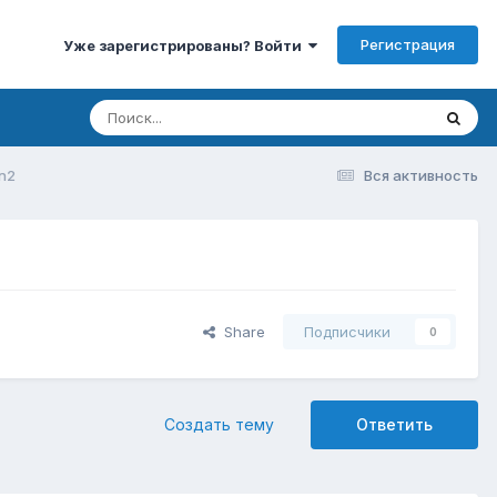
Регистрация
Уже зарегистрированы? Войти
on2
Вся активность
Share
Подписчики
0
Создать тему
Ответить