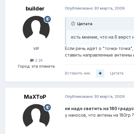
builder
Опубликовано
30 марта, 2009
Цитата
есть мнение, что на 6 верст
Если речь идёт о "точка-точка"
VIP
ставить направленные антенны 
2.2k
Город:
эта планета
Вставить ник
Цитата
MaXToP
Опубликовано
30 марта, 2009
не надо светить на 180 граду
у наносов, что антены на 180гр 