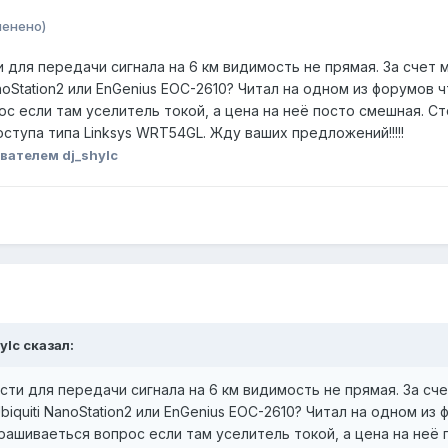
менено)
для передачи сигнала на 6 км видимость не прямая. За счет 
noStation2 или EnGenius EOC-2610? Читал на одном из форумов чт
ос если там уселитель токой, а цена на неё посто смешная. С
ступа типа Linksys WRT54GL. Жду ваших предложений!!!!!
вателем dj_shylc
ylc сказал:
ти для передачи сигнала на 6 км видимость не прямая. За сч
iquiti NanoStation2 или EnGenius EOC-2610? Читал на одном из ф
прашиваеться вопрос если там уселитель токой, а цена на неё