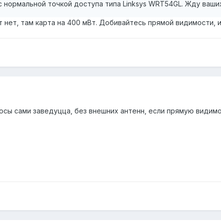
 нормальной точкой доступа типа Linksys WRT54GL. Жду ваших 
т нет, там карта на 400 мВт. Добивайтесь прямой видимости, и
носы сами заведуцца, без внешних антенн, если прямую видим