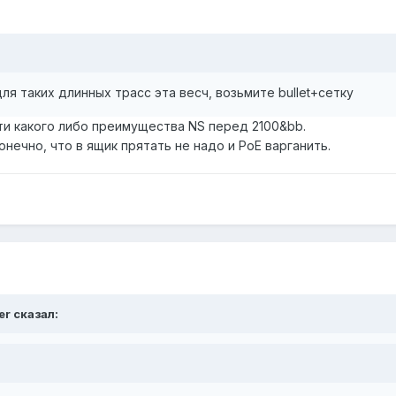
для таких длинных трасс эта весч, возьмите bullet+сетку
айти какого либо преимущества NS перед 2100&bb.
нечно, что в ящик прятать не надо и PoE варганить.
er сказал: