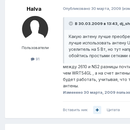
Halva
Опубликовано
30 марта, 2009
(из
В 30.03.2009 в 13:43, dj_sh
Какую антену лучше преобрес
лучше использовать антену Ub
Пользователи
уселитель на 5 Вт, но тут на
обойтись простыми сетками с
91
между 2610 и NS2 разницы почти
чем WRT54GL , а на счет антены
будет работать, учитывая, что 
антены.
Изменено
30 марта, 2009
пользо
Вставить ник
Цитата