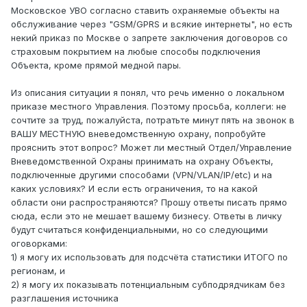
Московское УВО согласно ставить охраняемые объекты на
обслуживание через "GSM/GPRS и всякие интернеты", но есть
некий приказ по Москве о запрете заключения договоров со
страховым покрытием на любые способы подключения
Объекта, кроме прямой медной пары.
Из описания ситуации я понял, что речь именно о локальном
приказе местного Управления. Поэтому просьба, коллеги: не
сочтите за труд, пожалуйста, потратьте минут пять на звонок в
ВАШУ МЕСТНУЮ вневедомственную охрану, попробуйте
прояснить этот вопрос? Может ли местный Отдел/Управление
Вневедомственной Охраны принимать на охрану Объекты,
подключенные другими способами (VPN/VLAN/IP/etc) и на
каких условиях? И если есть ограничения, то на какой
области они распространяются? Прошу ответы писать прямо
сюда, если это не мешает вашему бизнесу. Ответы в личку
будут считаться конфиденциальными, но со следующими
оговорками:
1) я могу их использовать для подсчёта статистики ИТОГО по
регионам, и
2) я могу их показывать потенциальным субподрядчикам без
разглашения источника