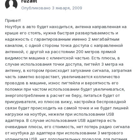
ruzalit
Опубликовано
3 января, 2009
Привет!
Ноутбук в авто будет находиться, антенна направленная на
крыше его стоять, нужна быстрая развертываемость и
надежность с гарантированным именно 2 мегабайтным
каналом, с одной стороны точка доступа с направленной
антенной, с другой на расстоянии 200 метров прямой
видимости машина с клиентской частью. Есть плюсы, в
случае использования точки доступа, пигтейл 3 метра на
антенну, в котором происходит затухание сигнала, затратная
часть заметно возрастает, увеличивается колличество
проводов в машине, износ пигтейла и вероятность его
поломки при частом использовании будет увеличиваться,
энергопотребление в расчет не беру, питаться будет от
прикуривателя, из плюсов вижу, настройка беспроводной
связи будет происходить на самой точке и не будет лишней
нагрузки на ноутбук, нежели при использовании USB
адаптера. В случае использования USB адаптера есть
очевидные плюсы, его стоимость, нет потерь радио сигнала
от ноутбука до адаптера при использовании 3 метрового
удлинителя USB, нет дополнительных проводов для питания