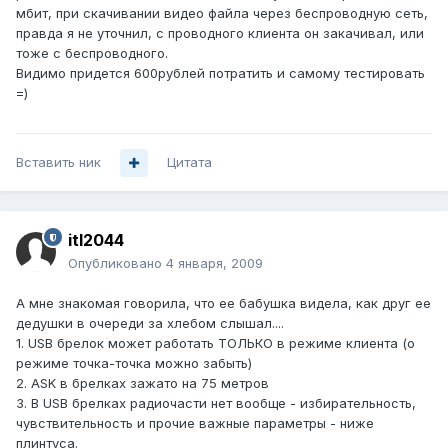
мбит, при скачивании видео файла через беспроводную сеть,
правда я не уточнил, с проводного клиента он закачивал, или
тоже с беспроводного.
Видимо придется 600рублей потратить и самому тестировать
=)
Вставить ник
Цитата
itl2044
Опубликовано
4 января, 2009
А мне знакомая говорила, что ее бабушка видела, как друг ее
дедушки в очереди за хлебом слышал....
1. USB брелок может работать ТОЛЬКО в режиме клиента (о
режиме точка-точка можно забыть)
2. ASK в брелках зажато на 75 метров
3. В USB брелках радиочасти нет вообще - избирательность,
чувствительность и прочие важные параметры - ниже
плинтуса.