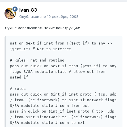
Ivan_83
Опубликовано
10 декабря, 2008
Лучше использовать такие конструкции:
nat on $ext_if inet from !($ext_if) to any -> 
($ext_if) # Nat to internet

# Rules: nat and routing

pass out quick on $ext_if from ($ext_if) to any 
flags S/SA modulate state # allow out from 
nated if

# rules

pass out quick on $int_if inet proto { tcp, udp 
} from !(self:network) to $int_if:network flags 
S/SA modulate state # conn from ext

pass in quick on $int_if inet proto { tcp, udp 
} from $int_if:network to !(self:network) flags 
S/SA modulate state # conn to ext