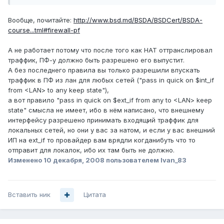
Вообще, почитайте:
http://www.bsd.md/BSDA/BSDCert/BSDA-
course...tml#firewall-pf
А не работает потому что после того как НАТ оттранслировал
траффик, ПФ-у должно быть разрешено его выпустит.
А без последнего правила вы только разрешили впускать
траффик в ПФ из лан для любых сетей ("pass in quick on $int_if
from <LAN> to any keep state"),
а вот правило "pass in quick on $ext_if from any to <LAN> keep
state" смысла не имеет, ибо в нём написано, что внешнему
интерфейсу разрешено принимать входящий траффик для
локальных сетей, но они у вас за натом, и если у вас внешний
ИП на ext_if то провайдер вам врядли когданибуть что то
отправит для локалок, ибо их там быть не должно.
Изменено
10 декабря, 2008
пользователем Ivan_83
Вставить ник
Цитата