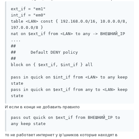
ext_if = "em1"

int_if = "em0"

table <LAN> const { 192.168.0.0/16, 10.0.0.0/8, 
197.0.0.0/8 }

nat on $ext_if from <LAN> to any -> ВНЕШНИЙ_IP

....

##

##      Default DENY policy

##

block on { $ext_if, $int_if } all

pass in quick on $int_if from <LAN> to any keep 
state

pass in quick on $ext_if from any to <LAN> keep 
state
И если в конце не добавить правило
pass out quick on $ext_if from ВНЕШНИЙ_IP to 
any keep state
то не работает интернет у ip'шников которые находят в