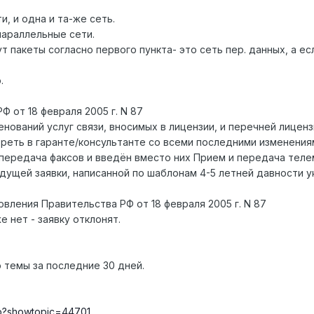
и, и одна и та-же сеть.
параллельные сети.
т пакеты согласно первого пункта- это сеть пер. данных, а ес
.
 от 18 февраля 2005 г. N 87
нований услуг связи, вносимых в лицензии, и перечней лицен
еть в гаранте/консультанте со всеми последними изменениями
на передача факсов и введён вместо них Прием и передача те
ущей заявки, написанной по шаблонам 4-5 летней давности ук
вления Правительства РФ от 18 февраля 2005 г. N 87
е нет - заявку отклонят.
ю темы за последние 30 дней.
php?showtopic=44701