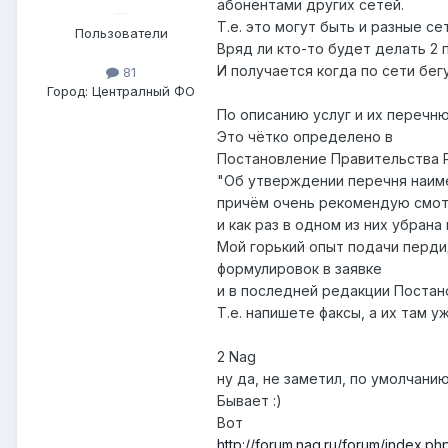
абонентами других сетей.
Т.е. это могут быть и разные сет
Пользователи
Вряд ли кто-то будет делать 2 
И получается когда по сети бегу
81
Город:
Централный ФО
По описанию услуг и их перечню
Это чётко определено в
Постановление Правительства РФ
"Об утверждении перечня наиме
причём очень рекомендую смотр
и как раз в одном из них убра
Мой горький опыт подачи пердид
формулировок в заявке
и в последней редакции Постано
Т.е. напишете факсы, а их там уж
2 Nag
ну да, не заметил, по умолчани
Бывает :)
Вот
http://forum.nag.ru/forum/index.