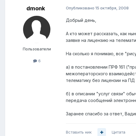
dmonk
Опубликовано
15 октября, 2008
Добрый день,
А кто может рассказать, как ны
заявке на лицензию на телемати
Пользователи
На сколько я понимаю, все "ри
6
а) в постановлении ПРФ 161 ("п
межоператорского взаимодействи
телематику без лицензии на ПД
б) в описании "услуг связи" об
передача сообщений электронно
Заранее спасибо за ответ, Вад
Вставить ник
Цитата