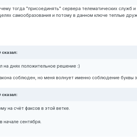
к чему тогда "присоединять" сервера телематических служб и
целях самообразования и потому в данном ключе теплые дру
0 сказал:
ил на днях положительное решение :)
закона соблюден, но меня волнует именно соблюдение буквы з
0 сказал:
ему на счёт факсов в этой ветке.
 в начале сентября.
?