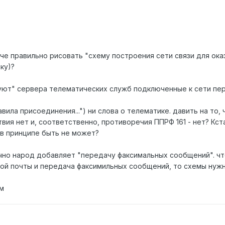
нче правильно рисовать "схему построения сети связи для ока
ку)?
суют" сервера телематических служб подключенные к сети пере
равила присоединения...") ни слова о телематике. давить на то
я нет и, соответственно, противоречия ППРФ 161 - нет? Кста
 в принципе быть не может?
ычно народ добавляет "передачу факсимальных сообщений". чт
й почты и передача факсимильных сообщений, то схемы нужн
им