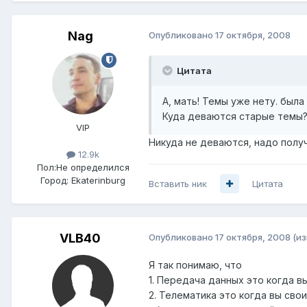
Nag
Опубликовано
17 октября, 2008
Цитата
А, мать! Темы уже нету. была
Куда деваются старые темы
VIP
Никуда не деваются, надо получ
12.9k
Пол:
Не определился
Город:
Ekaterinburg
Вставить ник
Цитата
VLB40
Опубликовано
17 октября, 2008
(и
Я так понимаю, что
1. Передача данных это когда 
2. Телематика это когда вы св