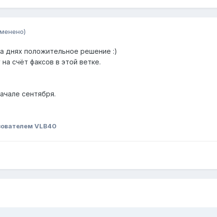
зменено)
 на днях положительное решение :)
 на счёт факсов в этой ветке.
начале сентября.
зователем VLB40