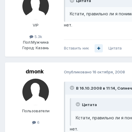
Цитата
Кстати, правильно ли я пони
нет.
VIP
5.3k
Пол:
Мужчина
Город:
Казань
Вставить ник
Цитата
dmonk
Опубликовано
16 октября, 2008
В 16.10.2008 в 11:14, Солн
Цитата
Пользователи
Кстати, правильно ли я по
6
нет.