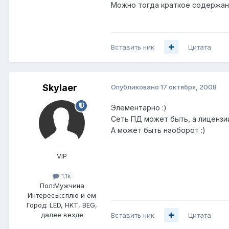
Можно тогда краткое содержа
Вставить ник
Цитата
Skylaer
Опубликовано
17 октября, 2008
Элементарно :)
Сеть ПД может быть, а лицензии
А может быть наоборот :)
VIP
1.1k
Пол:
Мужчина
Интересы:
сплю и ем
Город:
LED, HKT, BEG,
далее везде
Вставить ник
Цитата