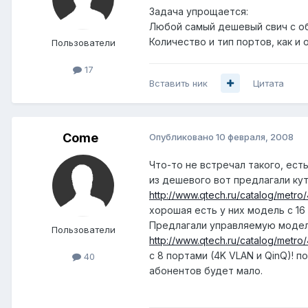
Задача упрощается:
Любой самый дешевый свич с обяз
Количество и тип портов, как и 
Пользователи
17
Вставить ник
Цитата
Come
Опубликовано
10 февраля, 2008
Что-то не встречал такого, ест
из дешевого вот предлагали ку
http://www.qtech.ru/catalog/metro/
хорошая есть у них модель с 16
Предлагали управляемую модел
Пользователи
http://www.qtech.ru/catalog/metro/
с 8 портами (4K VLAN и QinQ)! 
40
абонентов будет мало.