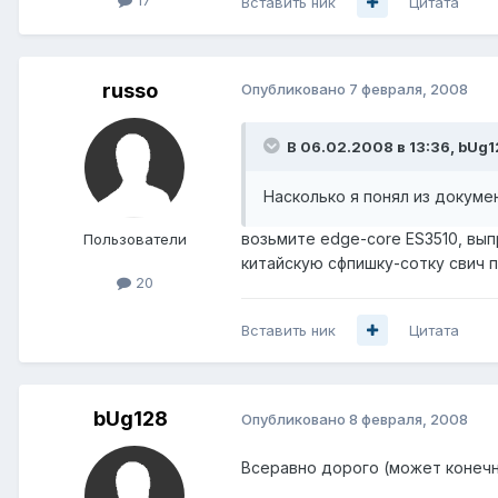
17
Вставить ник
Цитата
russo
Опубликовано
7 февраля, 2008
В 06.02.2008 в 13:36, bUg1
Насколько я понял из докумен
возьмите edge-core ES3510, вып
Пользователи
китайскую сфпишку-сотку свич 
20
Вставить ник
Цитата
bUg128
Опубликовано
8 февраля, 2008
Всеравно дорого (может конечно