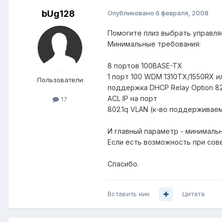
bUg128
Опубликовано
6 февраля, 2008
Помогите плиз выбрать управля
Минимальные требования:
8 портов 100BASE-TX
1 порт 100 WDM 1310TX/1550RX и
Пользователи
поддержка DHCP Relay Option 8
ACL IP на порт
17
802.1q VLAN (к-во поддерживае
И главный параметр - минималь
Если есть возможность при сов
Спасибо.
Вставить ник
Цитата