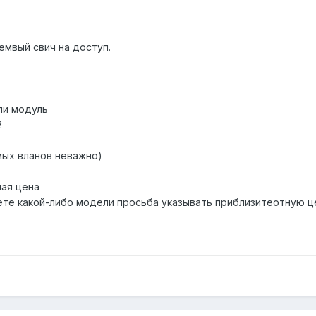
емвый свич на доступ.
ли модуль
2
мых вланов неважно)
ная цена
ете какой-либо модели просьба указывать приблизитеотную ц