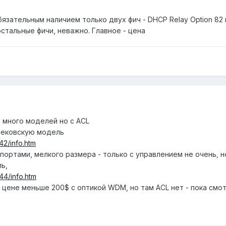
ательным наличием только двух фич - DHCP Relay Option 82 и I
остальные фичи, неважно. Главное - цена
ь много моделей но с ACL
тековскую модель
42/info.htm
 портами, мелкого размера - только с управлением не очень, н
ь,
44/info.htm
по цене меньше 200$ с оптикой WDM, но там ACL нет - пока см