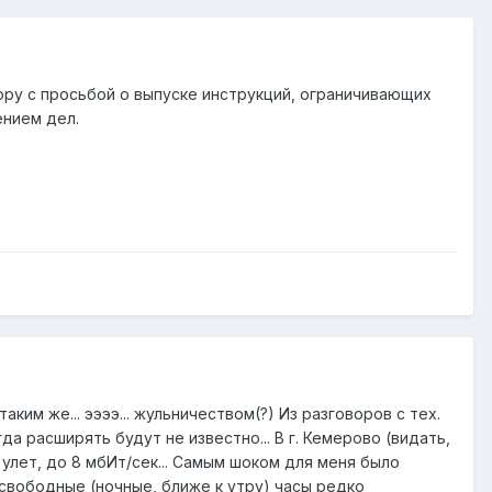
ору с просьбой о выпуске инструкций, ограничивающих
нием дел.
ким же... ээээ... жульничеством(?) Из разговоров с тех.
а расширять будут не известно... В г. Кемерово (видать,
 улет, до 8 мбИт/сек... Самым шоком для меня было
в свободные (ночные, ближе к утру) часы редко