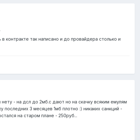
/
ь в контракте так написано и до провайдера столько и
 нету - на дсл до 2мб.с дают но на скачку всяким емулям
у последних 3 месяцев 1мб плотно :) никаких санкций -
стался на старом плане - 250руб...