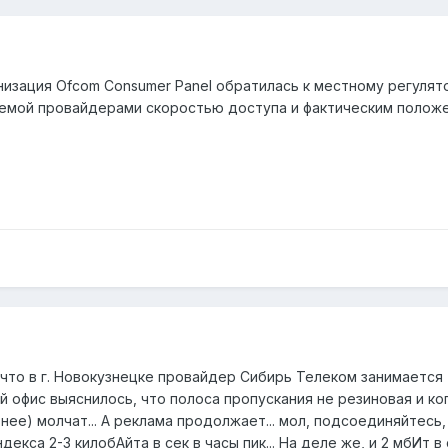
низация Ofcom Consumer Panel обратилась к местному регулят
мой провайдерами скоростью доступа и фактическим положе
что в г. Новокузнецке провайдер Сибирь Телеком занимается та
 офис выяснилось, что полоса пропускания не резиновая и когд
нее) молчат... А реклама продолжает... мол, подсоединяйтесь,
екса 2-3 килобАйта в сек в часы пик... На деле же, и 2 мбИт 