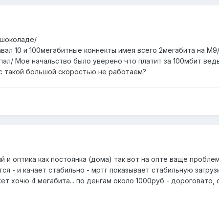
 шоколаде/
вал 10 и 100мегабитные коннекты имея всего 2мегабита на М9
 упал/ Мое начальство было уверено что платит за 100мбит вед
с такой большой скоростью не работаем?
й и оптика как постоянка (дома) так вот на опте ваще проблем
ся - и качает стабильно - мртг показывает стабильную загрузк
т хочю 4 мегабита... по денгам около 1000руб - дороговато, о