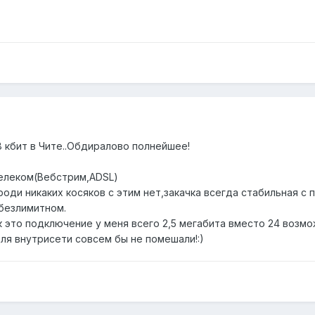
28 кбит в Чите..Обдиралово полнейшее!
Телеком(Вебстрим,ADSL)
роди никаких косяков с этим нет,закачка всегда стабильная с 
 безлимитном.
к это подключение у меня всего 2,5 мегабита вместо 24 возм
для внутрисети совсем бы не помешали!:)