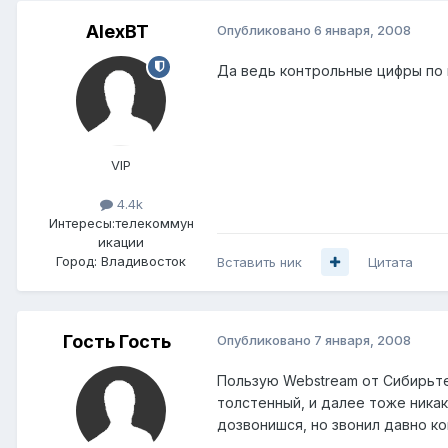
AlexBT
Опубликовано
6 января, 2008
Да ведь контрольные цифры по к
VIP
4.4k
Интересы:
телекоммун
икации
Город:
Владивосток
Вставить ник
Цитата
Гость Гость
Опубликовано
7 января, 2008
Пользую Webstream от Сибирьте
толстенный, и далее тоже никаки
дозвонишся, но звонил давно ко