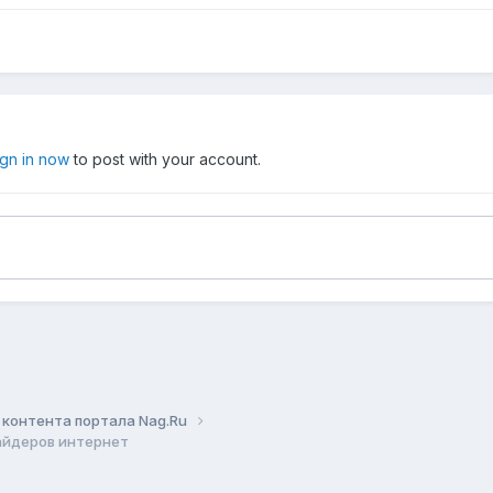
ign in now
to post with your account.
контента портала Nag.Ru
айдеров интернет