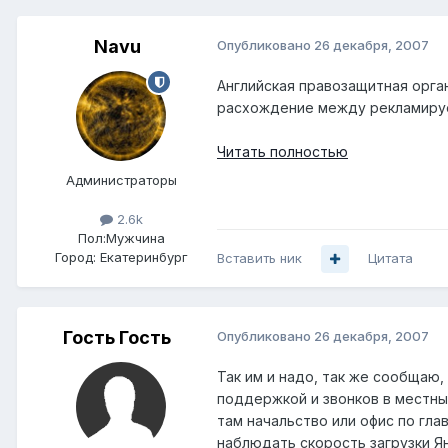
Navu
Опубликовано
26 декабря, 2007
Английская правозащитная орга
расхождение между рекламируе
Читать полностью
Администраторы
2.6k
Пол:
Мужчина
Город:
Екатеринбург
Вставить ник
Цитата
Гость Гость
Опубликовано
26 декабря, 2007
Так им и надо, так же сообщаю, 
поддержкой и звонков в местный
там начальство или офис по глав
наблюдать скорость загрузки Янд