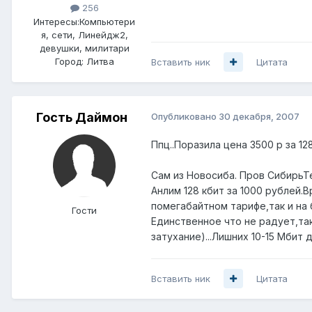
256
Интересы:
Компьютери
я, сети, Линейдж2,
девушки, милитари
Город:
Литва
Вставить ник
Цитата
Гость Даймон
Опубликовано
30 декабря, 2007
Ппц..Поразила цена 3500 р за 1
Сам из Новосиба. Пров Сибирь
Анлим 128 кбит за 1000 рублей.В
помегабайтном тарифе,так и на
Гости
Единственное что не радует,та
затухание)...Лишних 10-15 Мбит 
Вставить ник
Цитата