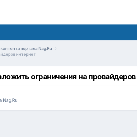
контента портала Nag.Ru
айдеров интернет
аложить ограничения на провайдеров
а Nag.Ru