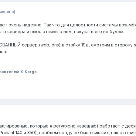
менено)
тает очень надежно. Так что для целостности системы возьмё
ого сервера и плюс отзывы о нем, покупать его не будем.
ННЫЙ сервер (web, dns) в стойку 19д, смотрим в сторону sun
лов.
ователем X-Serge
аллированые, которые я регулярно навещаю) работает с десят
roliant 140 и 350), проблем сроду не было никаких, плюс отли