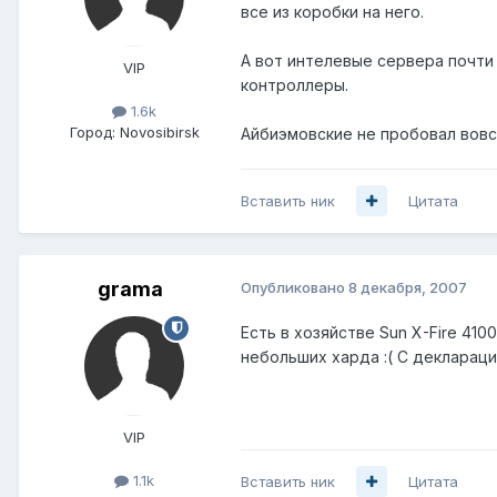
все из коробки на него.
А вот интелевые сервера почти 
VIP
контроллеры.
1.6k
Город:
Novosibirsk
Айбиэмовские не пробовал вовсе
Вставить ник
Цитата
grama
Опубликовано
8 декабря, 2007
Есть в хозяйстве Sun X-Fire 41
небольших харда :( С деклараци
VIP
1.1k
Вставить ник
Цитата