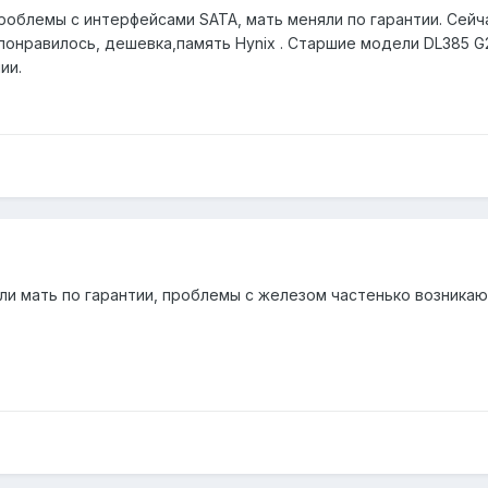
 проблемы с интерфейсами SATA, мать меняли по гарантии. Сей
понравилось, дешевка,память Hynix . Старшие модели DL385 G
ии.
няли мать по гарантии, проблемы с железом частенько возникаю