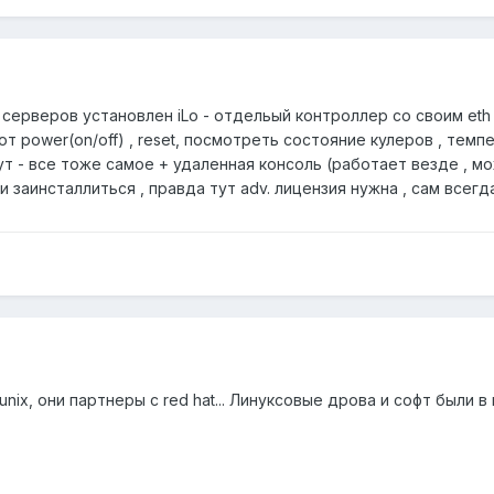
M серверов установлен iLo - отдельый контроллер со своим et
т power(on/off) , reset, посмотреть состояние кулеров , темп
т - все тоже самое + удаленная консоль (работает везде , м
и заинсталлиться , правда тут adv. лицензия нужна , сам всегд
nix, они партнеры с red hat... Линуксовые дрова и софт были в