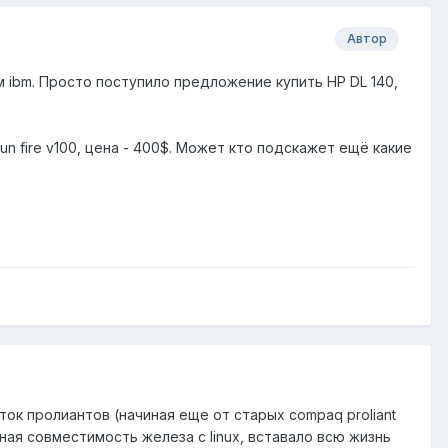
Автор
м ibm. Просто поступило предложение купить HP DL 140,
 fire v100, цена - 400$. Может кто подскажет ещё какие
ок пролиантов (начиная еще от старых compaq proliant
чная совместимость железа с linux, вставало всю жизнь