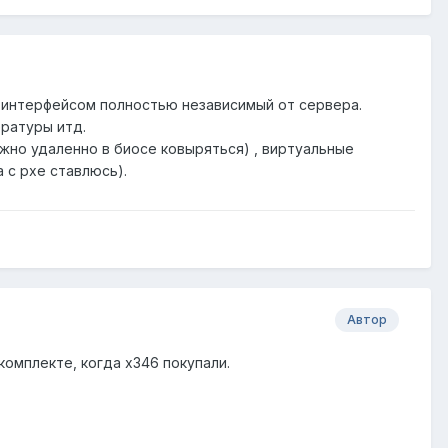
h интерфейсом полностью независимый от сервера.
ературы итд.
ожно удаленно в биосе ковыряться) , виртуальные
а с pxe ставлюсь).
Автор
 комплекте, когда x346 покупали.