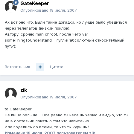
GateKeeper
Опубликовано
19 июля, 2007
Ах вот оно что. Были такие догадки, но лучше было убедиться
через телепатов (низкий поклон).
Автору: срочно man chroot, после чего var
someThingToUnderstand = гугли('абсолютный относительный
путь');
Вставить ник
Цитата
zik
Опубликовано
19 июля, 2007
to GateKeeper
Не пиши больше ... Всё равно ты несешь херню и видно, что ты
не в состоянии понять о том что написанно.
Или поделись со всеми, то что ты куришь !
Изменено
19 июля, 2007
пользователем zik