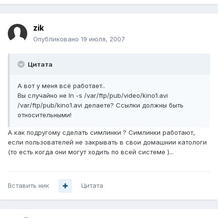
zik
Опубликовано
19 июля, 2007
Цитата
А вот у меня всё работает..
Вы случайно не ln -s /var/ftp/pub/video/kino1.avi
/var/ftp/pub/kino1.avi делаете? Ссылки должны быть
относительными!
А как подругому сделать симлинки ? Симлинки работают,
если пользователей не закрывать в свои домашнии катологи
(то есть когда они могут ходить по всей системе )...
Вставить ник
Цитата