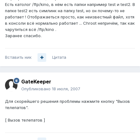
Есть католог /ftp/kino, в нём есть папки например test и test2. В
папке test2 есть симлинк на папку test, но он почему-то не
работает ! Отображаеться просто, как неизвестный файл, хотя
в консоли всё нормально работает ... Chroot непричём, так как
чарутиться всё /ftp/kino .
Заранее спасибо.
Вставить ник
Цитата
GateKeeper
Опубликовано
18 июля, 2007
Для скорейшего решения проблемы нажмите кнопку "Вызов
телепатов".
[ Вызов телепатов ]