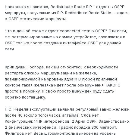
Насколько я понимаю, Redistribute Route RIP - отдаст в OSPF
маршруты, полученные из RIP. Redistribute Route Static - отдаст
в OSPF статические маршруты.
Что в данной схеме отдаст connected сети в OSPF? Эти сети,
т.е. затерменированные на самом устройстве, появляются в
OSPF только после создания интерфейса OSPF для данной
сети.
Крик души: Господа, как Вы относитесь к необходимости
рестарта службы маршрутизации на железке,
позиционируемой на уровень ядра!!!! В любой приличной
конторе такая железяка идет после обнаружения ТАКОГО
просто в помойку. Я свою просто вынужден буду сдать
обратно поставщику.
П.С. Неделя эксплуотации выявила регулярный завис железки
после 40 (около того) часов аптайма. Слов нет.
Конфигурация: 14 IP интерфейсов. 2 Арии OSPF. Задействовано
2 физических интерфейса. Трафик порядка 300 мегабит.
Фильтров нет. Весь штормконтроль вынесен на уровень