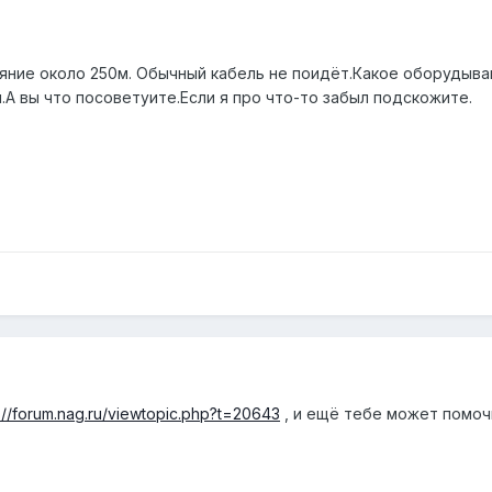
яние около 250м. Обычный кабель не поидёт.Какое оборудыван
А вы что посоветуите.Если я про что-то забыл подскожите.
p://forum.nag.ru/viewtopic.php?t=20643
, и ещё тебе может помоч