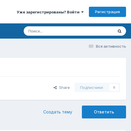
Регистрация
Уже зарегистрированы? Войти
Вся активность
Share
Подписчики
0
Создать тему
Ответить