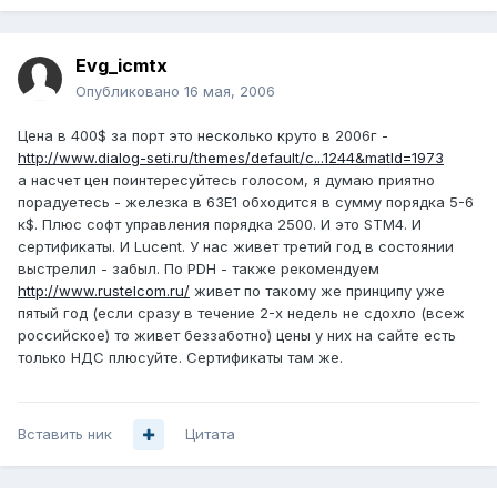
Evg_icmtx
Опубликовано
16 мая, 2006
Цена в 400$ за порт это несколько круто в 2006г -
http://www.dialog-seti.ru/themes/default/c...1244&matId=1973
а насчет цен поинтересуйтесь голосом, я думаю приятно
порадуетесь - железка в 63E1 обходится в сумму порядка 5-6
к$. Плюс софт управления порядка 2500. И это STM4. И
сертификаты. И Lucent. У нас живет третий год в состоянии
выстрелил - забыл. По PDH - также рекомендуем
http://www.rustelcom.ru/
живет по такому же принципу уже
пятый год (если сразу в течение 2-х недель не сдохло (всеж
российское) то живет беззаботно) цены у них на сайте есть
только НДС плюсуйте. Сертификаты там же.
Вставить ник
Цитата