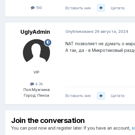
190
Вставить ник
Цитата
UglyAdmin
Опубликовано
29 августа, 2024
NAT позволяет не думать о мар
А так, да - в Микротиковый разд
VIP
4.3k
Пол:
Мужчина
Город:
Пенза
Вставить ник
Цитата
Join the conversation
You can post now and register later. If you have an account,
s