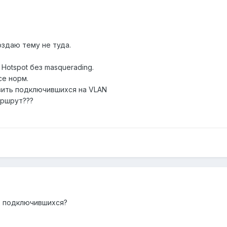
оздаю тему не туда.
Hotspot без masquerading.
се норм.
авить подключившихся на VLAN
аршрут???
х подключившихся?