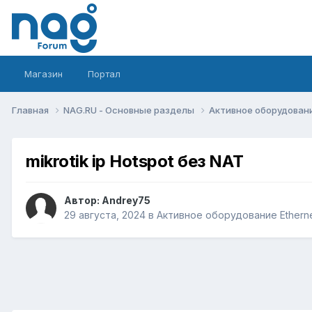
Магазин
Портал
Главная
NAG.RU - Основные разделы
Активное оборудование 
mikrotik ip Hotspot без NAT
Автор:
Andrey75
29 августа, 2024
в
Активное оборудование Ethernet,