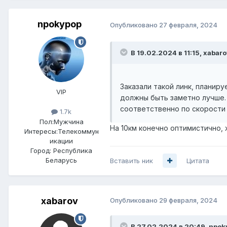
npokypop
Опубликовано
27 февраля, 2024
В 19.02.2024 в 11:15,
xabaro
Заказали такой линк, планиру
VIP
должны быть заметно лучше. 
соответственно по скорости п
1.7k
Пол:
Мужчина
На 10км конечно оптимистично,
Интересы:
Телекоммун
икации
Город:
Республика
Беларусь
Вставить ник
Цитата
xabarov
Опубликовано
29 февраля, 2024
В 27.02.2024 в 20:49,
npok