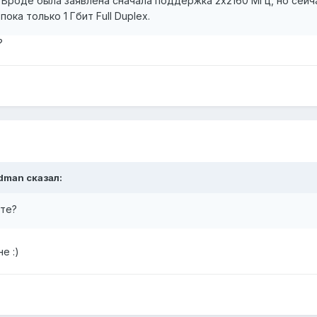
Вроде была заявлена сначала поддержка 2х2160 МГц, но сейча
ока только 1 Гбит Full Duplex.
?
dman
сказал:
ете?
ане
:)