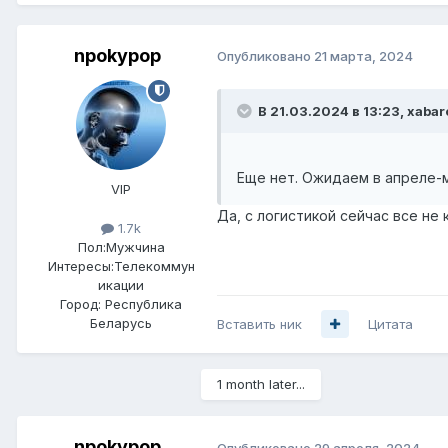
npokypop
Опубликовано
21 марта, 2024
В 21.03.2024 в 13:23,
xabar
Еще нет. Ожидаем в апреле-м
VIP
Да, с логистикой сейчас все не 
1.7k
Пол:
Мужчина
Интересы:
Телекоммун
икации
Город:
Республика
Беларусь
Вставить ник
Цитата
1 month later...
npokypop
Опубликовано
29 апреля, 2024