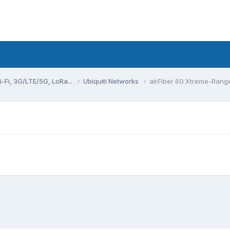
Fi, 3G/LTE/5G, LoRa...
Ubiquiti Networks
airFiber 60 Xtreme-Rang