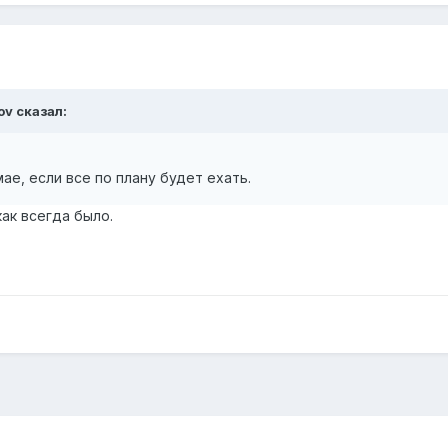
ov
сказал:
ае, если все по плану будет ехать.
как всегда было.