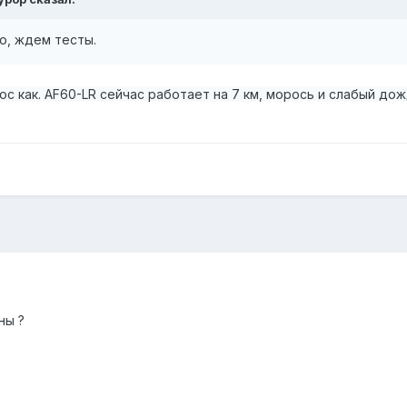
о, ждем тесты.
рос как. AF60-LR сейчас работает на 7 км, морось и слабый д
ны ?