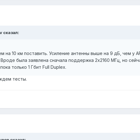
v
сказал:
ем на 10 км поставить. Усиление антенны выше на 9 дБ, чем у 
Вроде была заявлена сначала поддержка 2х2160 МГц, но сейча
ока только 1 Гбит Full Duplex.
 ждем тесты.
ypop
сказал: