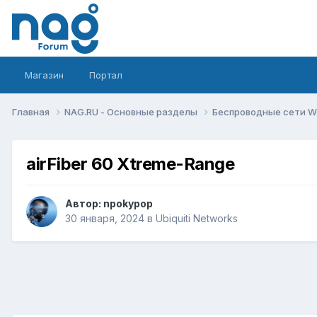
Магазин
Портал
Главная
NAG.RU - Основные разделы
Беспроводные сети Wi-
airFiber 60 Xtreme-Range
Автор:
npokypop
30 января, 2024
в
Ubiquiti Networks