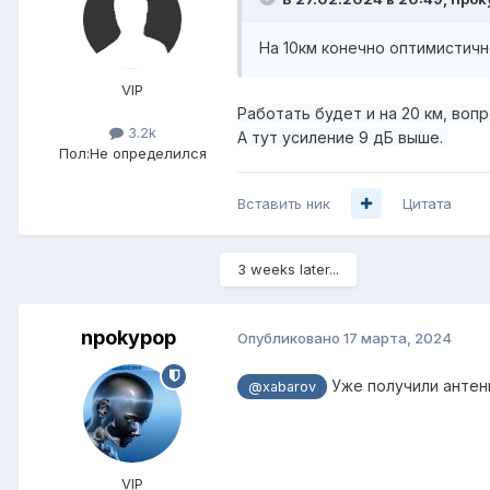
На 10км конечно оптимистичн
VIP
Работать будет и на 20 км, воп
3.2k
А тут усиление 9 дБ выше.
Пол:
Не определился
Вставить ник
Цитата
3 weeks later...
npokypop
Опубликовано
17 марта, 2024
Уже получили антен
@xabarov
VIP