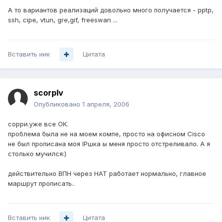
А то вариантов реализаций довольно много получается - pptp,
ssh, cipe, vtun, gre,gif, freeswan ...
Вставить ник
Цитата
scorplv
Опубликовано
1 апреля, 2006
сорри.уже все ОК.
проблема была не на моем компе, просто на офисном Cisco
не был прописана моя ІРшка ы меня просто отстреливало. А я
столько мучился:)
действительно ВПН через НАТ работает нормально, главное
маршрут прописать..
Вставить ник
Цитата