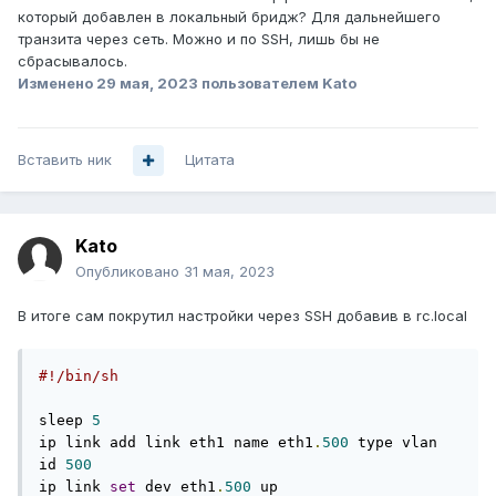
который добавлен в локальный бридж? Для дальнейшего
транзита через сеть. Можно и по SSH, лишь бы не
сбрасывалось.
Изменено
29 мая, 2023
пользователем Kato
Вставить ник
Цитата
Kato
Опубликовано
31 мая, 2023
В итоге сам покрутил настройки через SSH добавив в rc.local
#!/bin/sh
sleep 
5
ip link add link eth1 name eth1
.
500
 type vlan 
id 
500
ip link 
set
 dev eth1
.
500
 up
