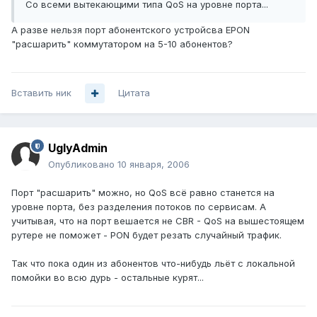
Со всеми вытекающими типа QoS на уровне порта...
А разве нельзя порт абонентского устройсва EPON
"расшарить" коммутатором на 5-10 абонентов?
Вставить ник
Цитата
UglyAdmin
Опубликовано
10 января, 2006
Порт "расшарить" можно, но QoS всё равно станется на
уровне порта, без разделения потоков по сервисам. А
учитывая, что на порт вешается не CBR - QoS на вышестоящем
рутере не поможет - PON будет резать случайный трафик.
Так что пока один из абонентов что-нибудь льёт с локальной
помойки во всю дурь - остальные курят...