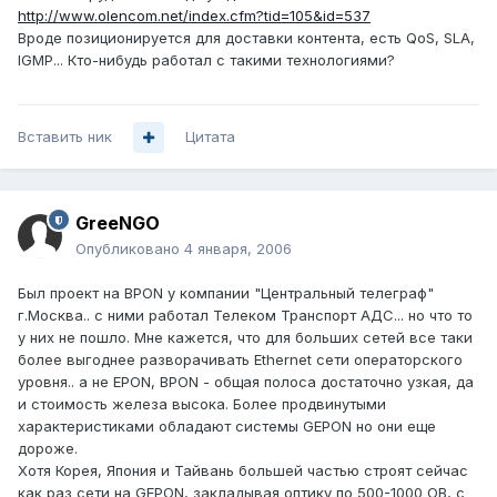
http://www.olencom.net/index.cfm?tid=105&id=537
Вроде позиционируется для доставки контента, есть QoS, SLA,
IGMP... Кто-нибудь работал с такими технологиями?
Вставить ник
Цитата
GreeNGO
Опубликовано
4 января, 2006
Был проект на BPON у компании "Центральный телеграф"
г.Москва.. с ними работал Телеком Транспорт АДС... но что то
у них не пошло. Мне кажется, что для больших сетей все таки
более выгоднее разворачивать Ethernet сети операторского
уровня.. а не EPON, BPON - общая полоса достаточно узкая, да
и стоимость железа высока. Более продвинутыми
характеристиками обладают системы GEPON но они еще
дороже.
Хотя Корея, Япония и Тайвань большей частью строят сейчас
как раз сети на GEPON, закладывая оптику по 500-1000 ОВ, с