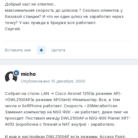
Добрый час! не ответил...
максимальная скорость до шлюзов ? Сколько клиентов у
базовой станции? И что ни один шлюз не заработал через
точку? У нас правда в бридже все работают.
Сергей.
Вставить ник
Цитата
micho
Опубликовано
15 декабря, 2005
Собрал на столе: LAN -> Cisco Aironet 1310(в режиме AP)-
>DWL2100AP(в режиме APClient)->Компьютер. Все, в том
числе и SoftPhone работает. Скорость ~20Мегабит/сек.
Заменил компьютер на NSG-800 - не работает, даже пинг не
проходит. Поставил между DWL2100AP и NSG-800 Planet XRT-
401D (коробочка с firewall и NAT внутри) - заработало.
И еще в настройках DWL2100AP есть режимы: Access Point,