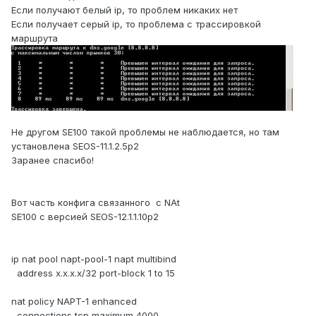
Если получают белый ip, то проблем никаких нет
Если получает серый ip, то проблема с трассировкой
маршрута
Не другом SE100 такой проблемы не наблюдается, но там
установлена SEOS-11.1.2.5p2
Заранее спасибо!
Вот часть конфига связанного с NAt
SE100 с версией SEOS-12.1.1.10p2
ip nat pool napt-pool-1 napt multibind
address x.x.x.x/32 port-block 1 to 15
nat policy NAPT-1 enhanced
connections tcp maximum 4000