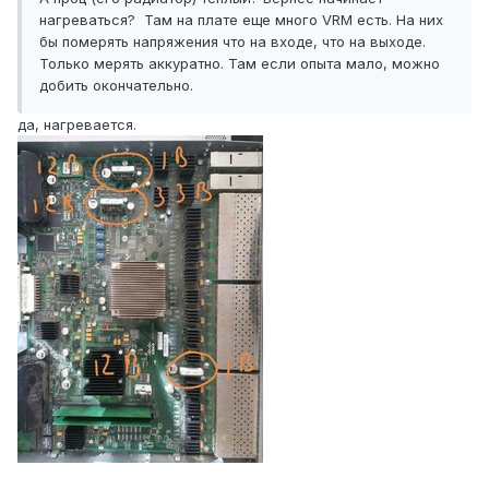
нагреваться? Там на плате еще много VRM ест
ь. На ни
х
бы померять н
апряжения что
на в
ходе, ч
то на в
ыхо
де.
Только мерять аккура
тно. Там ес
ли опыта мало, можно
добить оконч
ательно.
да, нагревается.