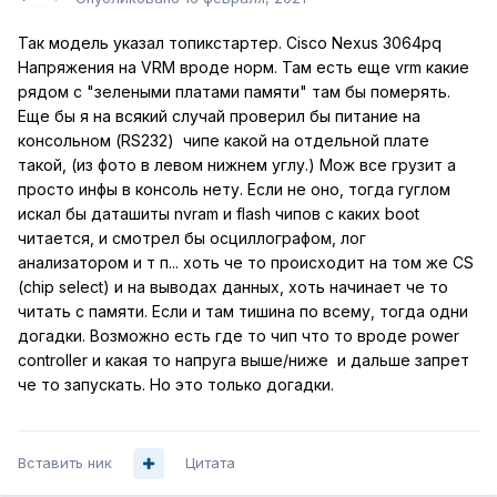
Так модель указал топикстартер. Cisco Nexus 3064pq
Напряжения на VRM вроде норм. Там есть еще vrm какие
рядом с "зелеными платами памяти" там бы померять.
Еще бы я на всякий случай проверил бы питание на
консольном (RS232) чипе какой на отдельной плате
такой, (из фото в левом нижнем углу.) Мож все грузит а
просто инфы в консоль нету. Если не оно, тогда гуглом
искал бы даташиты nvram и flash чипов с каких boot
читается, и смотрел бы осциллографом, лог
анализатором и т п... хоть че то происходит на том же CS
(chip select) и на выводах данных, хоть начинает че то
читать с памяти. Если и там тишина по всему, тогда одни
догадки. Возможно есть где то чип что то вроде power
controller и какая то напруга выше/ниже и дальше запрет
че то запускать. Но это только догадки.
Вставить ник
Цитата