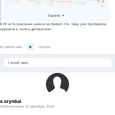
Expand
В РК есть реальные шансы на приват лте, тему уже пробивали,
черкните в телегу @Yukonmen
Вставить ник
Цитата
1 month later...
По такой топологией развернули в одном городе на 4-6Ггц
с лицензией. Хотим в другом городе уже все частоты
заняты. 60 -80 ГГЦ между базами используем.
s.orynbai
Опубликовано
25 декабря, 2020