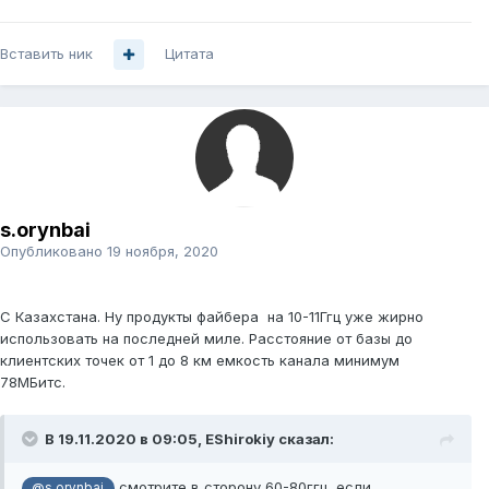
Вставить ник
Цитата
s.orynbai
Опубликовано
19 ноября, 2020
С Казахстана. Ну продукты файбера на 10-11Ггц уже жирно
использовать на последней миле. Расстояние от базы до
клиентских точек от 1 до 8 км емкость канала минимум
78МБитс.
В 19.11.2020 в 09:05,
EShirokiy
сказал:
смотрите в сторону 60-80ггц, если
@s.orynbai