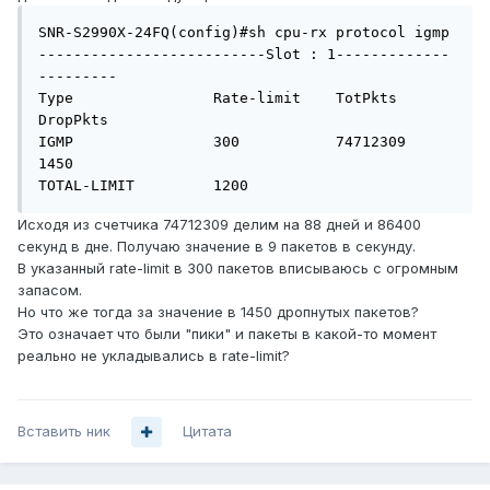
SNR-S2990X-24FQ(config)#sh cpu-rx protocol igmp

--------------------------Slot : 1-------------
---------

Type                Rate-limit    TotPkts        
DropPkts

IGMP                300           74712309       
1450

TOTAL-LIMIT         1200
Исходя из счетчика 74712309 делим на 88 дней и 86400
секунд в дне. Получаю значение в 9 пакетов в секунду.
В указанный rate-limit в 300 пакетов вписываюсь с огромным
запасом.
Но что же тогда за значение в 1450 дропнутых пакетов?
Это означает что были "пики" и пакеты в какой-то момент
реально не укладывались в rate-limit?
Вставить ник
Цитата