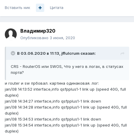
Вставить ник
Цитата
Владимир320
Опубликовано
3 июня, 2020
В 03.06.2020 в 11:13,
jffulcrum
сказал:
CRS - RouterOS или SWOS, Что у него в логах, в статусах
порта?
и router и sw прбовал. картина одинаковая. лог:
jan/08 14:13:52 interface,info qsfpplus1-1 link up (speed 40G, full
duplex)
jan/08 14:34:27 interface,info qsfpplus1-1 link down
jan/08 14:34:28 interface,info qsfpplus1-1 link up (speed 40G, full
duplex)
jan/08 15:34:53 interface,info qsfpplus1-1 link down
jan/08 15:34:54 interface,info qsfpplus1-1 link up (speed 40G, full
duplex)