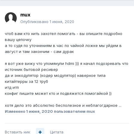
mux
Опубликовано
1 июня, 2020
чтоб вам кто нить захотел помогать - вы опишите подробно
вашу цепочку
а то судя по уточнениям в час по чайной ложке мы уйдем в
август и там закончим - сам дурак
я вот уже вижу что упомянули hdmi ))) я начал подозревать что
источник бытовой ресивер
да и энкодулятор (кодер модулятор) наверное типа
китайтерры за 12 труб
итд итп
конфиг пишите может кто и подвяжется помогайкой ))
хотя дело это абсолютно бесполезное и неблагогдарное ...
Изменено
1 июня, 2020
пользователем mux
Вставить ник
Цитата