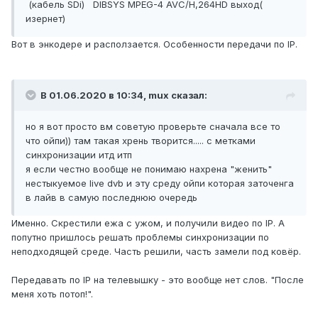
(кабель SDi) DIBSYS MPEG-4 AVC/H,264HD выход(
изернет)
Вот в энкодере и расползается. Особенности передачи по IP.
В 01.06.2020 в 10:34,
mux
сказал:
но я вот просто вм советую проверьте сначала все то
что ойпи)) там такая хрень творится..... с метками
синхронизации итд итп
я если честно вообще не понимаю нахрена "женить"
нестыкуемое live dvb и эту среду ойпи которая заточенга
в лайв в самую последнюю очередь
Именно. Скрестили ежа с ужом, и получили видео по IP. А
попутно пришлось решать проблемы синхронизации по
неподходящей среде. Часть решили, часть замели под ковёр.
Передавать по IP на телевышку - это вообще нет слов. "После
меня хоть потоп!".