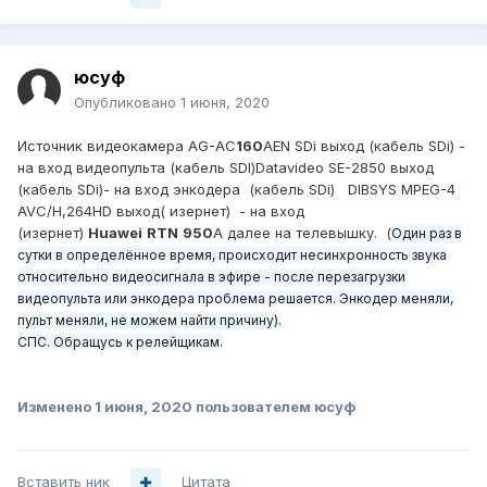
юсуф
Опубликовано
1 июня, 2020
Источник видеокамера AG-AC
160
AEN SDi выход (кабель SDi) -
на вход видеопульта (кабель SDI)Datavideo SE-2850 выход
(кабель SDi)- на вход энкодера (кабель SDi) DIBSYS MPEG-4
AVC/H,264HD выход( изернет) - на вход
(изернет)
Huawei
RTN
950
A далее на телевышку. (
Один раз в
сутки в определённое время, происходит несинхронность звука
относительно видеосигнала в эфире - после перезагрузки
видеопульта или энкодера проблема решается. Энкодер меняли,
пульт меняли, не можем найти причину).
СПС. Обращусь к релейщикам.
Изменено
1 июня, 2020
пользователем юсуф
Вставить ник
Цитата