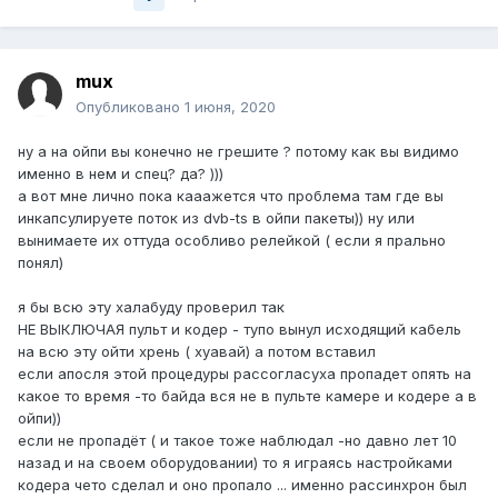
mux
Опубликовано
1 июня, 2020
ну а на ойпи вы конечно не грешите ? потому как вы видимо
именно в нем и спец? да? )))
а вот мне лично пока кааажется что проблема там где вы
инкапсулируете поток из dvb-ts в ойпи пакеты)) ну или
вынимаете их оттуда особливо релейкой ( если я прально
понял)
я бы всю эту халабуду проверил так
НЕ ВЫКЛЮЧАЯ пульт и кодер - тупо вынул исходящий кабель
на всю эту ойти хрень ( хуавай) а потом вставил
если апосля этой процедуры рассогласуха пропадет опять на
какое то время -то байда вся не в пульте камере и кодере а в
ойпи))
если не пропадёт ( и такое тоже наблюдал -но давно лет 10
назад и на своем оборудовании) то я играясь настройками
кодера чето сделал и оно пропало ... именно рассинхрон был