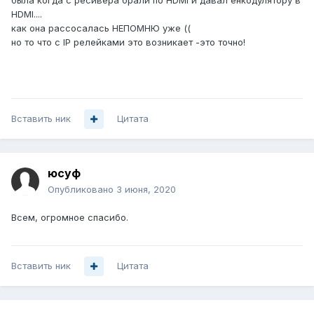
была когда с ресивера брали по HDMI и давал енкодулятору в
HDMI....
как она рассосалась НЕПОМНЮ уже ((
но то что с IP релейками это возникает -это точно!
Вставить ник
Цитата
юсуф
Опубликовано
3 июня, 2020
Всем, огромное спасибо.
Вставить ник
Цитата