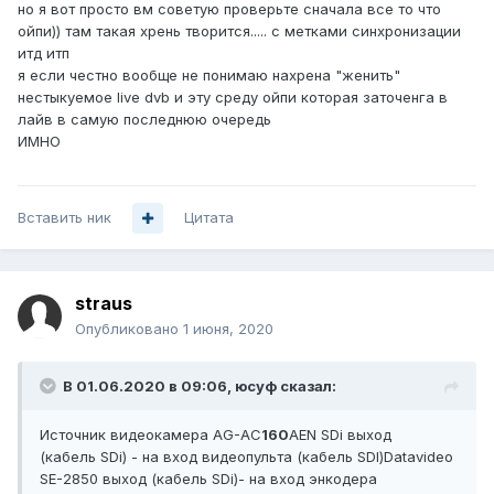
но я вот просто вм советую проверьте сначала все то что
ойпи)) там такая хрень творится..... с метками синхронизации
итд итп
я если честно вообще не понимаю нахрена "женить"
нестыкуемое live dvb и эту среду ойпи которая заточенга в
лайв в самую последнюю очередь
ИМНО
Вставить ник
Цитата
straus
Опубликовано
1 июня, 2020
В 01.06.2020 в 09:06,
юсуф
сказал:
Источник видеокамера AG-AC
160
AEN SDi выход
(кабель SDi) - на вход видеопульта (кабель SDI)Datavideo
SE-2850 выход (кабель SDi)- на вход энкодера