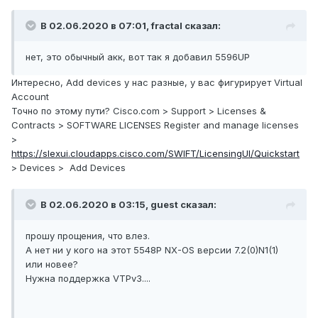
В 02.06.2020 в 07:01,
fractal
сказал:
нет, это обычный акк, вот так я добавил 5596UP
Интересно, Add devices у нас разные, у вас фигурирует Virtual
Account
Точно по этому пути? Cisco.com > Support > Licenses &
Contracts > SOFTWARE LICENSES Register and manage licenses
>
https://slexui.cloudapps.cisco.com/SWIFT/LicensingUI/Quickstart
> Devices > Add Devices
В 02.06.2020 в 03:15,
guеst
сказал:
прошу прощения, что влез.
А нет ни у кого на этот 5548P NX-OS версии 7.2(0)N1(1)
или новее?
Нужна поддержка VTPv3....