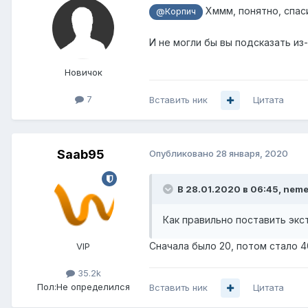
Хммм, понятно, спас
@Корпич
И не могли бы вы подсказать из
Новичок
7
Вставить ник
Цитата
Saab95
Опубликовано
28 января, 2020
В 28.01.2020 в 06:45,
neme
Как правильно поставить экс
Сначала было 20, потом стало 4
VIP
35.2k
Пол:
Не определился
Вставить ник
Цитата