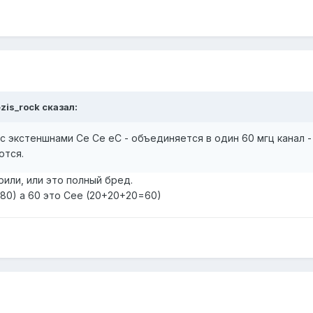
zis_rock
сказал:
 с экстеншнами Се Се еС - объединяется в один 60 мгц канал 
ются.
рили, или это полный бред.
80) а 60 это Сее (20+20+20=60)