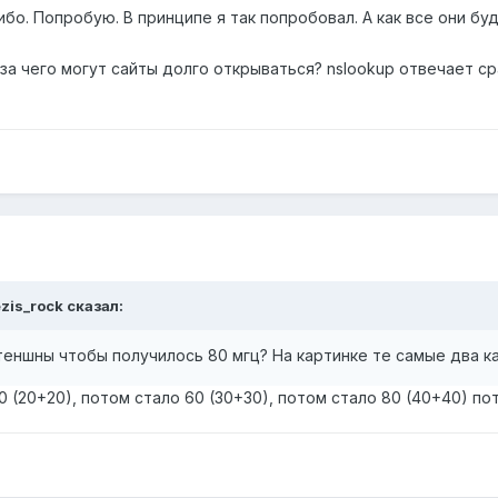
ибо. Попробую. В принципе я так попробовал. А как все они б
-за чего могут сайты долго открываться? nslookup отвечает с
zis_rock
сказал:
теншны чтобы получилось 80 мгц? На картинке те самые два ка
0 (20+20), потом стало 60 (30+30), потом стало 80 (40+40) пот