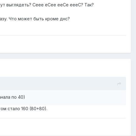
удут выглядеть? Сеее еСее ееСе еееС? Так?
разу. Что может быть кроме днс?
нала по 40)
ом стало 160 (80+80).