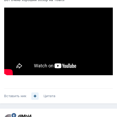
Вставить ник
Цитата
dIMbI4