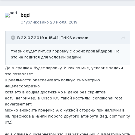
bqd
Опубликовано
23 июля, 2019
В 22.07.2019 в 15:41,
TriKS
сказал:
трафик будет литься поровну с обоих провайдеров. Но
это не годится для условий задачи.
Да в среднем будет поровну. И как по мне, условие задачи
это позволяет.
В реальности обеспечивать полную симметрию
нецелесообразно
хотя это в общем достижимо и даже без скриптов
есть, например, в Cisco IOS такой костыль: conditional root
advertisement
можно анонсить префикс A с нужной стороны при наличии в
RIB префикса B и/или любого другого атрибута (tag, community
итд)
но в случае с интернетом это изврат конечно. симметричность