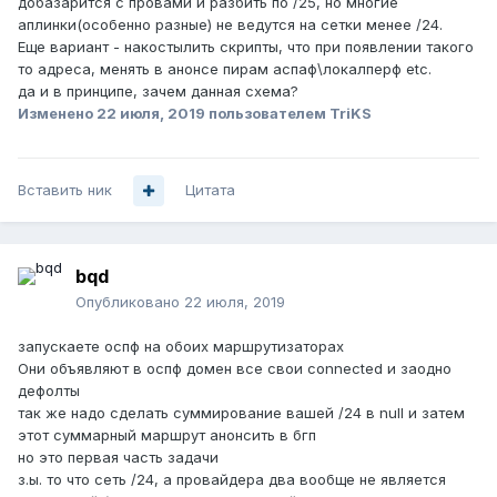
добазарится с провами и разбить по /25, но многие
аплинки(особенно разные) не ведутся на сетки менее /24.
Еще вариант - накостылить скрипты, что при появлении такого
то адреса, менять в анонсе пирам аспаф\локалперф etc.
да и в принципе, зачем данная схема?
Изменено
22 июля, 2019
пользователем TriKS
Вставить ник
Цитата
bqd
Опубликовано
22 июля, 2019
запускаете оспф на обоих маршрутизаторах
Они объявляют в оспф домен все свои connected и заодно
дефолты
так же надо сделать суммирование вашей /24 в null и затем
этот суммарный маршрут анонсить в бгп
но это первая часть задачи
з.ы. то что сеть /24, а провайдера два вообще не является