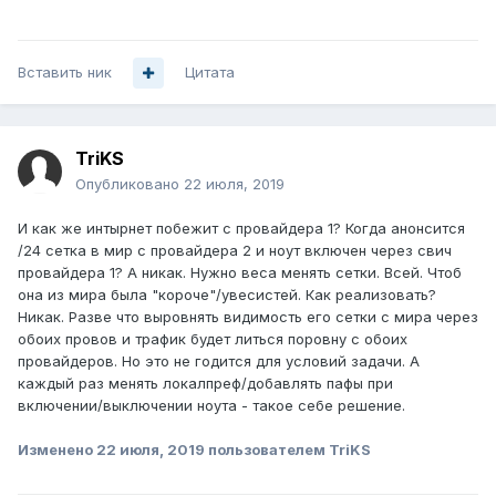
Вставить ник
Цитата
TriKS
Опубликовано
22 июля, 2019
И как же интырнет побежит с провайдера 1? Когда анонсится
/24 сетка в мир с провайдера 2 и ноут включен через свич
провайдера 1? А никак. Нужно веса менять сетки. Всей. Чтоб
она из мира была "короче"/увесистей. Как реализовать?
Никак. Разве что выровнять видимость его сетки с мира через
обоих провов и трафик будет литься поровну с обоих
провайдеров. Но это не годится для условий задачи. А
каждый раз менять локалпреф/добавлять пафы при
включении/выключении ноута - такое себе решение.
Изменено
22 июля, 2019
пользователем TriKS