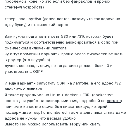
проблемой (конечно это если без файрволов и прочих
стейтфул устройств)
теперь про ноутбук (далее лаптоп, потому что так короче на
одну букву) и статический адрес
Вам нужно подготовить сеть (/30 или /31), которая будет
подниматься и соответственно анонсироваться в оспф при
физическом включении лаптопа.
ну и тут возможны варианты. проще всего физически втыкать
в роутер (что неудобно)
лучше, конечно, в свич, но тогда свич должен быть L3 и
участвовать в OSPF
И еще вариант - запустить OSPF на лаптопе, а его адрес /32
анонсить с лупбека.
Я такое проделывал на Linux + docker + FRR (docker тут
просто для удобства разворачивания, подробней по
ссылке
)
причем в качестве свича был циска-нексус, который
поддерживает ospf unnumbered. так что для линка стыка даже
адреса не нужны, что весьма удобно.
Вместо FRR можно использовать зебру или квагу.