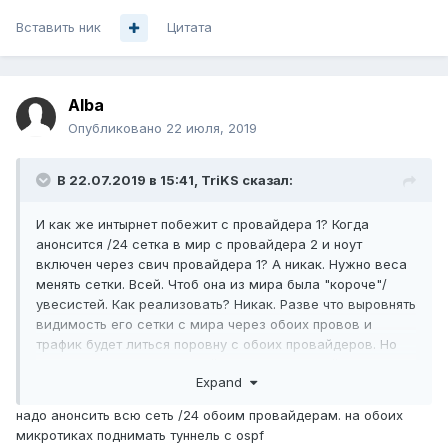
Вставить ник
Цитата
Alba
Опубликовано
22 июля, 2019
В 22.07.2019 в 15:41,
TriKS
сказал:
И как же интырнет побежит с провайдера 1? Когда
анонсится /24 сетка в мир с провайдера 2 и ноут
включен через свич провайдера 1? А никак. Нужно веса
менять сетки. Всей. Чтоб она из мира была "короче"/
увесистей. Как реализовать? Никак. Разве что выровнять
видимость его сетки с мира через обоих провов и
трафик будет литься поровну с обоих провайдеров. Но
это не годится для условий задачи. А каждый раз менять
Expand
локалпреф/добавлять пафы при включении/выключении
ноута - такое себе решение.
надо анонсить всю сеть /24 обоим провайдерам. на обоих
микротиках поднимать туннель с ospf